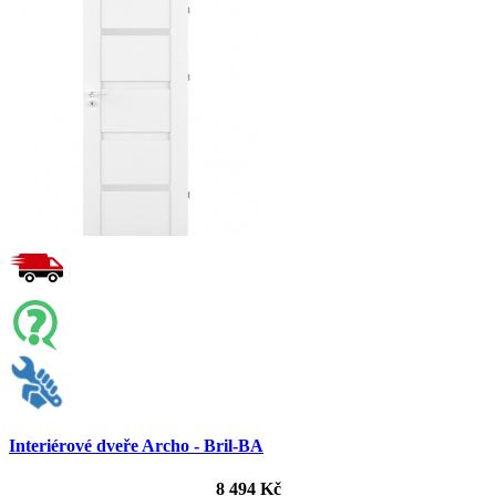
Interiérové dveře Archo - Bril-BA
8 494 Kč