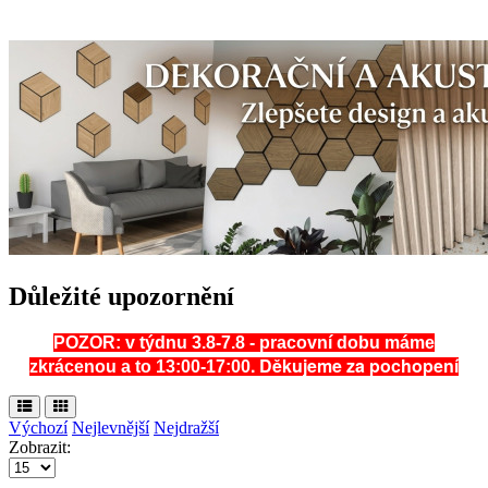
Důležité upozornění
POZOR: v týdnu 3.8-7.8 - pracovní dobu máme
. Děkujeme za pochopení
zkrácenou a to 13:00-17:00
Výchozí
Nejlevnější
Nejdražší
Zobrazit: