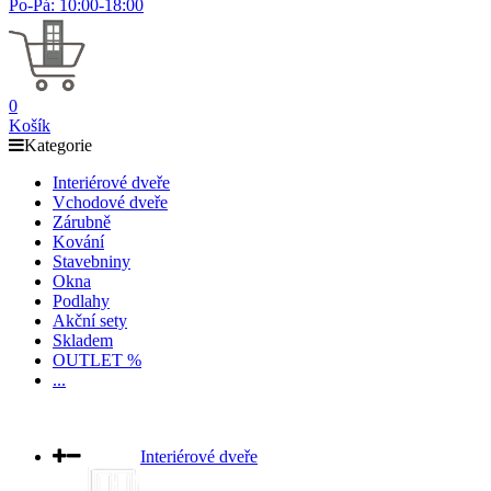
Po-Pá: 10:00-18:00
0
Košík
Kategorie
Interiérové dveře
Vchodové dveře
Zárubně
Kování
Stavebniny
Okna
Podlahy
Akční sety
Skladem
OUTLET %
...
Interiérové dveře