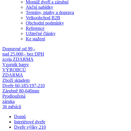
Montáž dveří a zárubní
Akční nabídky
Termíny, platby a doprava
Velkoobchod B2B
Obchodní podmínky
Reference
Užitečné články
Ke stažení
Dopravné od 99,-
nad 25.000,- bez DPH
zcela ZDARMA
Vzorník barev
VÝROBCŮ
ZDARMA
Zboží skladem
Dveře 60-185/197-210
Zárubně 80-640mm
Prodloužená
záruka
36 měsíců
Domů
Interiérové dveře
Dveře výšky 210