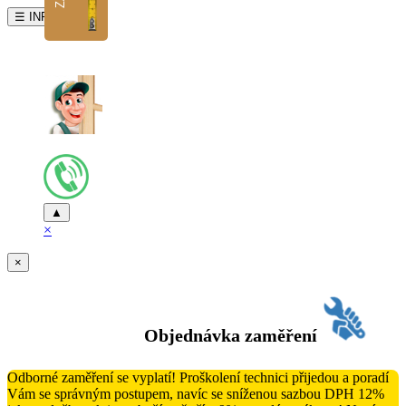
☰ INFO
▲
×
×
Objednávka zaměření
Odborné zaměření se vyplatí! Proškolení technici přijedou a poradí
Vám se správným postupem, navíc se sníženou sazbou DPH 12%