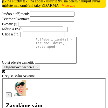
jak na služby tak i na zboží - ušetříte 9% na celém nákupu! Nyní
můžete mít zaměření taky ZDARMA -
Více zde
Jméno a příjmení:
Telefonní kontakt
E-mail: @
Město a PSČ
Ulice a č.p.
Co si přejete zaměřit:
Objednávám technika →
Brzy se Vám ozveme
×
Zavoláme vám