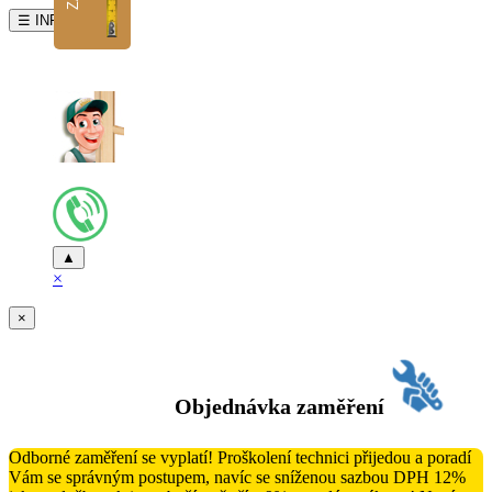
☰ INFO
▲
×
×
Objednávka zaměření
Odborné zaměření se vyplatí! Proškolení technici přijedou a poradí
Vám se správným postupem, navíc se sníženou sazbou DPH 12%