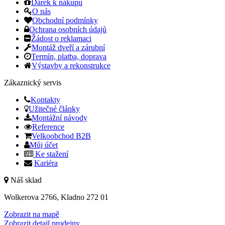
Dárek k nákupu
O nás
Obchodní podmínky
Ochrana osobních údajů
Žádost o reklamaci
Montáž dveří a zárubní
Termín, platba, doprava
Výstavby a rekonstrukce
Zákaznický servis
Kontakty
Užitečné články
Montážní návody
Reference
Velkoobchod B2B
Můj účet
Ke stažení
Kariéra
Náš sklad
Wolkerova 2766, Kladno 272 01
Zobrazit na mapě
Zobrazit detail prodejny