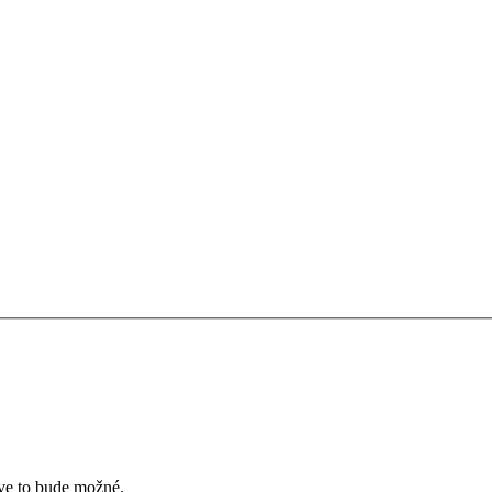
íve to bude možné.