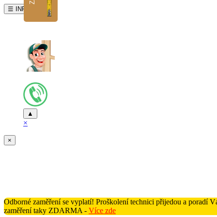
☰ INFO
▲
×
×
Odborné zaměření se vyplatí! Proškolení technici přijedou a poradí
zaměření taky ZDARMA -
Více zde