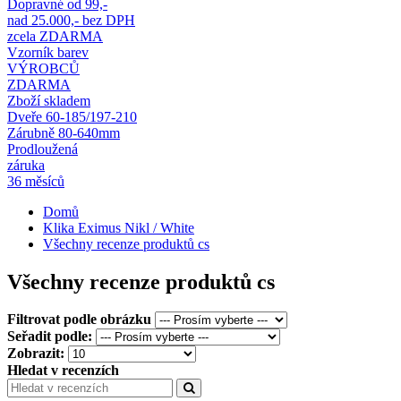
Dopravné od 99,-
nad 25.000,- bez DPH
zcela ZDARMA
Vzorník barev
VÝROBCŮ
ZDARMA
Zboží skladem
Dveře 60-185/197-210
Zárubně 80-640mm
Prodloužená
záruka
36 měsíců
Domů
Klika Eximus Nikl / White
Všechny recenze produktů cs
Všechny recenze produktů cs
Filtrovat podle obrázku
Seřadit podle:
Zobrazit:
Hledat v recenzích