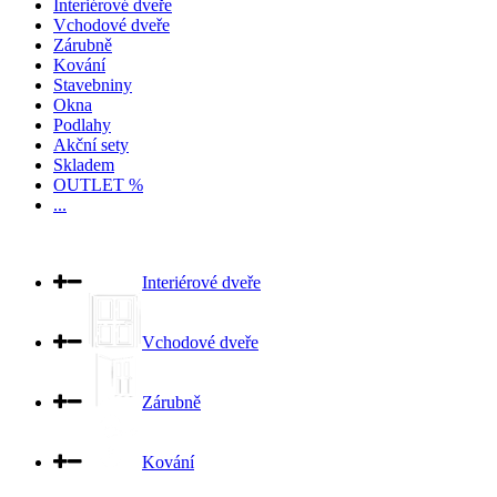
Interiérové dveře
Vchodové dveře
Zárubně
Kování
Stavebniny
Okna
Podlahy
Akční sety
Skladem
OUTLET %
...
Interiérové dveře
Vchodové dveře
Zárubně
Kování