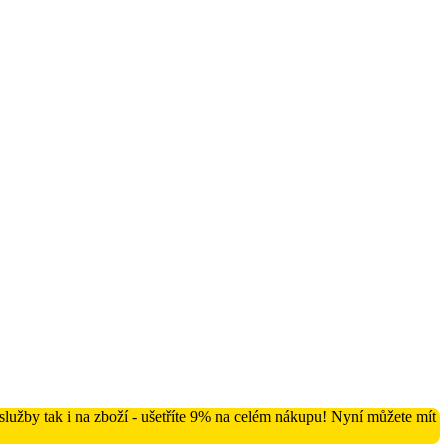
lužby tak i na zboží - ušetříte 9% na celém nákupu! Nyní můžete mít