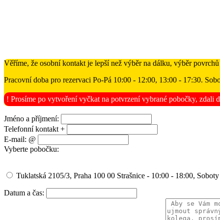
Věříme, že osobní kontakt je lepší než výběr na dálku, výběr povrchů
Pracovní doba pro rezervaci Po-Pá 10:00 - 12:00, 13:00 - 17:30. Sobo
! Prosíme po vytvoření vyčkat na potvrzení vybrané pobočky, zdali d
Jméno a příjmení:
Telefonní kontakt +
E-mail: @
Vyberte pobočku:
Tuklatská 2105/3, Praha 100 00 Strašnice - 10:00 - 18:00, Soboty
Datum a čas: