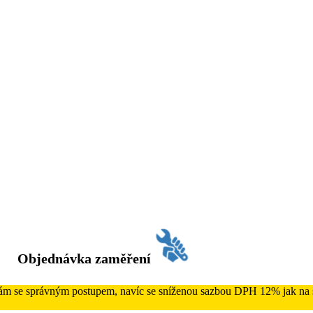
Objednávka zaměření
 Vám se správným postupem, navíc se sníženou sazbou DPH 12% jak na s