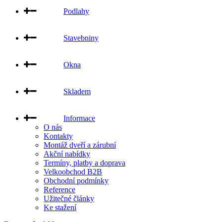
Podlahy
Stavebniny
Okna
Skladem
Informace
O nás
Kontakty
Montáž dveří a zárubní
Akční nabídky
Termíny, platby a doprava
Velkoobchod B2B
Obchodní podmínky
Reference
Užitečné články
Ke stažení