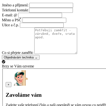
Jméno a příjmení:
Telefonní kontakt
E-mail: @
Město a PSČ
Ulice a č.p.
Co si přejete zaměřit:
Objednávám technika →
Brzy se Vám ozveme
×
Zavoláme vám
Zadejte vaše telefonní číslo a naši operátoři se vám ozvou co nejdř