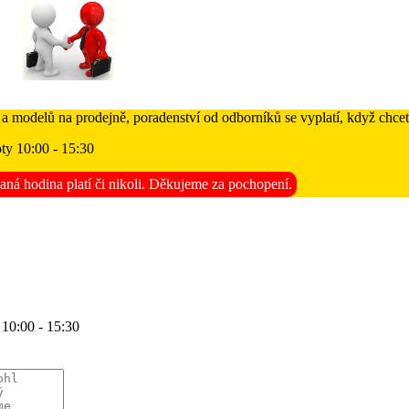
 a modelů na prodejně, poradenství od odborníků se vyplatí, když chcet
ty 10:00 - 15:30
aná hodina platí či nikoli. Děkujeme za pochopení.
 10:00 - 15:30