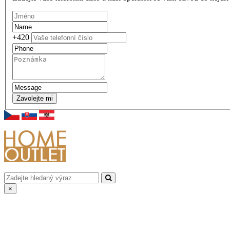
+420
Zavolejte mi
×