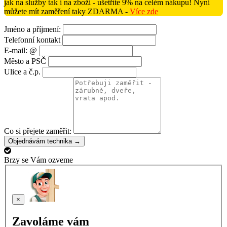
jak na služby tak i na zboží - ušetříte 9% na celém nákupu! Nyní
můžete mít zaměření taky ZDARMA -
Více zde
Jméno a příjmení:
Telefonní kontakt
E-mail: @
Město a PSČ
Ulice a č.p.
Co si přejete zaměřit:
Objednávám technika →
Brzy se Vám ozveme
×
Zavoláme vám