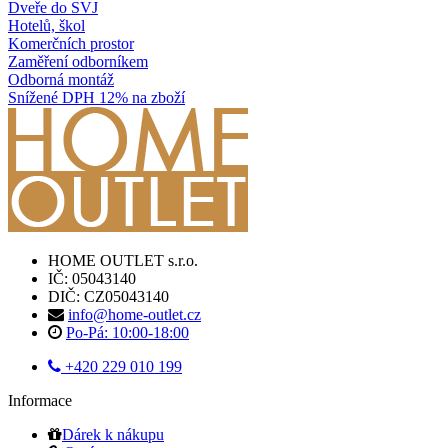
Dveře do SVJ
Hotelů, škol
Komerčních prostor
Zaměření odborníkem
Odborná montáž
Snížené DPH 12% na zboží
HOME OUTLET s.r.o.
IČ: 05043140
DIČ: CZ05043140
info@home-outlet.cz
Po-Pá: 10:00-18:00
+420 229 010 199
Informace
Dárek k nákupu