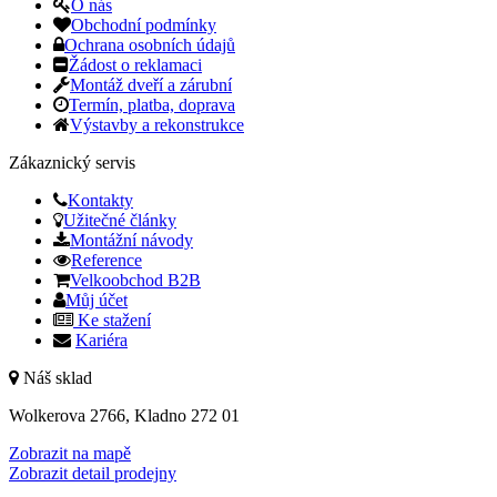
O nás
Obchodní podmínky
Ochrana osobních údajů
Žádost o reklamaci
Montáž dveří a zárubní
Termín, platba, doprava
Výstavby a rekonstrukce
Zákaznický servis
Kontakty
Užitečné články
Montážní návody
Reference
Velkoobchod B2B
Můj účet
Ke stažení
Kariéra
Náš sklad
Wolkerova 2766, Kladno 272 01
Zobrazit na mapě
Zobrazit detail prodejny