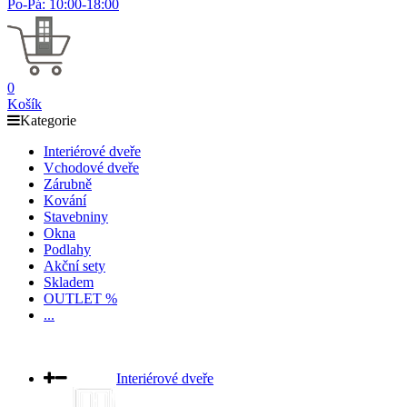
Po-Pá: 10:00-18:00
0
Košík
Kategorie
Interiérové dveře
Vchodové dveře
Zárubně
Kování
Stavebniny
Okna
Podlahy
Akční sety
Skladem
OUTLET %
...
Interiérové dveře