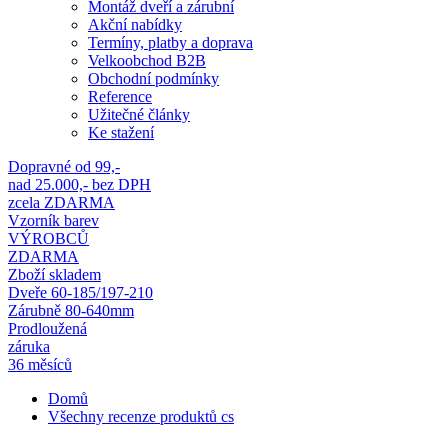
Montáž dveří a zárubní
Akční nabídky
Termíny, platby a doprava
Velkoobchod B2B
Obchodní podmínky
Reference
Užitečné články
Ke stažení
Dopravné od 99,-
nad 25.000,- bez DPH
zcela ZDARMA
Vzorník barev
VÝROBCŮ
ZDARMA
Zboží skladem
Dveře 60-185/197-210
Zárubně 80-640mm
Prodloužená
záruka
36 měsíců
Domů
Všechny recenze produktů cs