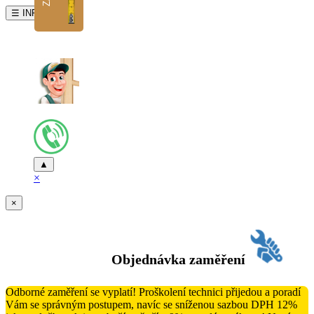
☰ INFO
▲
×
×
Objednávka zaměření
Odborné zaměření se vyplatí! Proškolení technici přijedou a poradí
Vám se správným postupem, navíc se sníženou sazbou DPH 12%