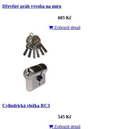
Dřevěný práh výroba na míru
605 Kč
Zobrazit detail
Cylindrická vložka RC3
545 Kč
Zobrazit detail