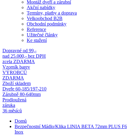
Montáž dveří a zárubní
Akční nabídky
Termíny, platby a doprava
Velkoobchod B2B
Obchodní podmínky
Reference
Užitečné články
Ke stažení
Dopravné od 99,-
nad 25.000,- bez DPH
zcela ZDARMA
Vzorník barev
VÝROBCŮ
ZDARMA
Zboží skladem
Dveře 60-185/197-210
Zárubně 80-640mm
Prodloužená
záruka
36 měsíců
Domů
Bezpečnostní Mádlo/Klika LINIA BETA 72mm PLUS F6
Inox