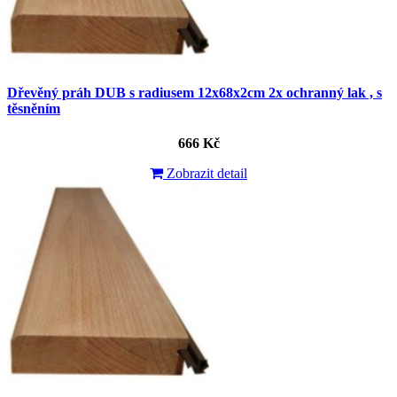
Dřevěný práh DUB s radiusem 12x68x2cm 2x ochranný lak , s
těsněním
666 Kč
Zobrazit detail