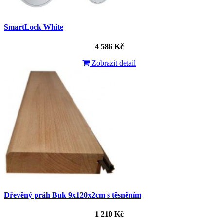
SmartLock White
4 586 Kč
Zobrazit detail
Dřevěný práh Buk 9x120x2cm s těsněním
1 210 Kč