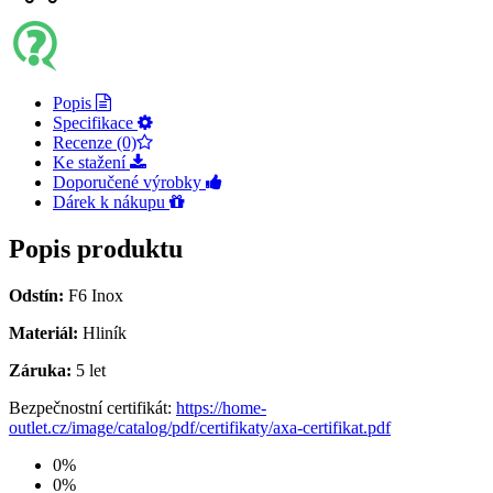
Popis
Specifikace
Recenze (0)
Ke stažení
Doporučené výrobky
Dárek k nákupu
Popis produktu
Odstín:
F6 Inox
Materiál:
Hliník
Záruka:
5 let
Bezpečnostní certifikát:
https://home-
outlet.cz/image/catalog/pdf/certifikaty/axa-certifikat.pdf
0%
0%