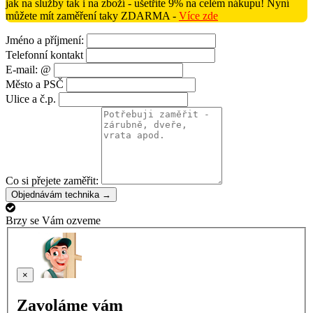
jak na služby tak i na zboží - ušetříte 9% na celém nákupu! Nyní
můžete mít zaměření taky ZDARMA -
Více zde
Jméno a příjmení:
Telefonní kontakt
E-mail: @
Město a PSČ
Ulice a č.p.
Co si přejete zaměřit:
Objednávám technika →
Brzy se Vám ozveme
×
Zavoláme vám