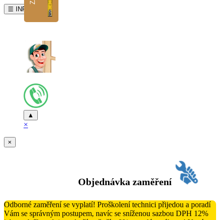
☰ INFO
▲
×
×
Objednávka zaměření
Odborné zaměření se vyplatí! Proškolení technici přijedou a poradí
Vám se správným postupem, navíc se sníženou sazbou DPH 12%