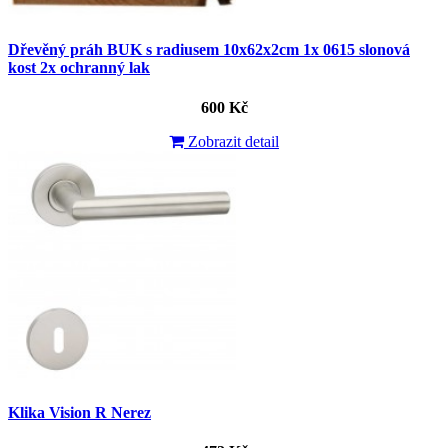
Dřevěný práh BUK s radiusem 10x62x2cm 1x 0615 slonová
kost 2x ochranný lak
600 Kč
Zobrazit detail
Klika Vision R Nerez