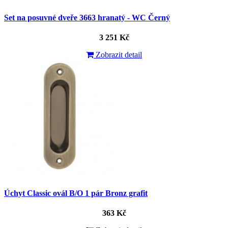
Set na posuvné dveře 3663 hranatý - WC Černý
3 251 Kč
Zobrazit detail
Úchyt Classic ovál B/O 1 pár Bronz grafit
363 Kč