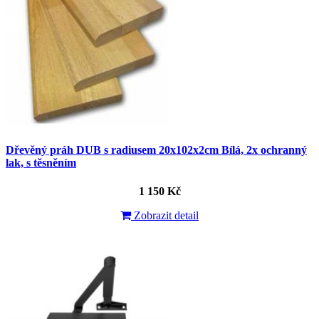
Dřevěný práh DUB s radiusem 20x102x2cm Bílá, 2x ochranný
lak, s těsněním
1 150 Kč
Zobrazit detail