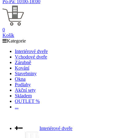
Po-Pá: 10:00-18:00
0
Košík
Kategorie
Interiérové dveře
Vchodové dveře
Zárubně
Kování
Stavebniny
Okna
Podlahy
Akční sety
Skladem
OUTLET %
...
Interiérové dveře