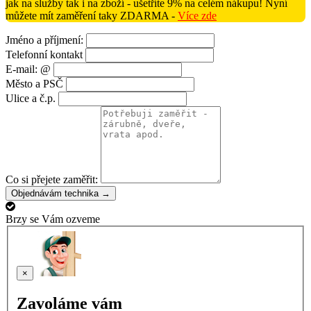
jak na služby tak i na zboží - ušetříte 9% na celém nákupu! Nyní
můžete mít zaměření taky ZDARMA -
Více zde
Jméno a příjmení:
Telefonní kontakt
E-mail: @
Město a PSČ
Ulice a č.p.
Co si přejete zaměřit:
Objednávám technika →
Brzy se Vám ozveme
×
Zavoláme vám