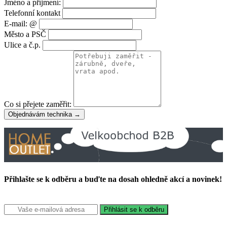
Jméno a příjmení:
Telefonní kontakt
E-mail: @
Město a PSČ
Ulice a č.p.
Co si přejete zaměřit:
Objednávám technika →
Přihlašte se k odběru a buďte na dosah ohledně akcí a novinek!