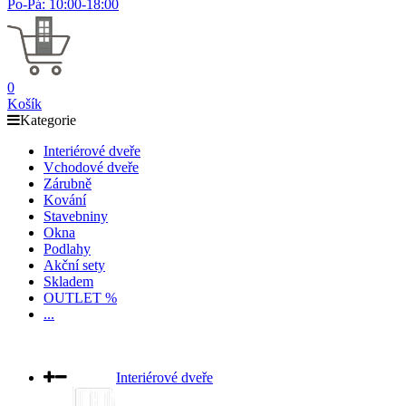
Po-Pá: 10:00-18:00
0
Košík
Kategorie
Interiérové dveře
Vchodové dveře
Zárubně
Kování
Stavebniny
Okna
Podlahy
Akční sety
Skladem
OUTLET %
...
Interiérové dveře