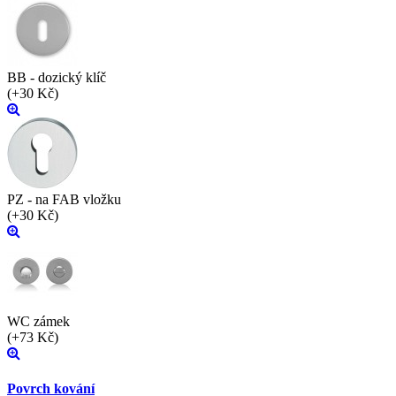
BB - dozický klíč
(+30 Kč)
PZ - na FAB vložku
(+30 Kč)
WC zámek
(+73 Kč)
Povrch kování