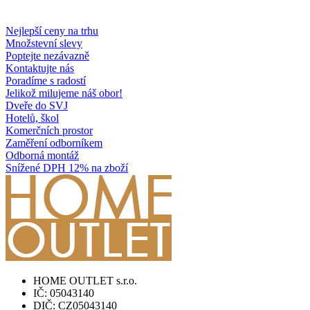
Nejlepší ceny na trhu
Množstevní slevy
Poptejte nezávazně
Kontaktujte nás
Poradíme s radostí
Jelikož milujeme náš obor!
Dveře do SVJ
Hotelů, škol
Komerčních prostor
Zaměření odborníkem
Odborná montáž
Snížené DPH 12% na zboží
HOME OUTLET s.r.o.
IČ: 05043140
DIČ: CZ05043140