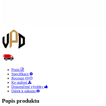
Popis
Specifikace
Recenze (0)
Ke stažení
Doporučené výrobky
Dárek k nákupu
Popis produktu