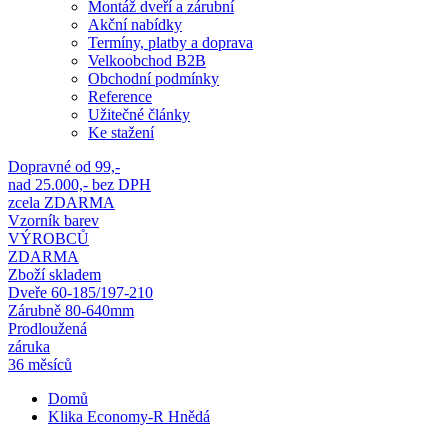
Montáž dveří a zárubní
Akční nabídky
Termíny, platby a doprava
Velkoobchod B2B
Obchodní podmínky
Reference
Užitečné články
Ke stažení
Dopravné od 99,-
nad 25.000,- bez DPH
zcela ZDARMA
Vzorník barev
VÝROBCŮ
ZDARMA
Zboží skladem
Dveře 60-185/197-210
Zárubně 80-640mm
Prodloužená
záruka
36 měsíců
Domů
Klika Economy-R Hnědá