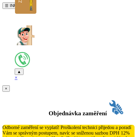
☰ INFO
▲
×
×
Objednávka zaměření
Odborné zaměření se vyplatí! Proškolení technici přijedou a poradí
Vám se správným postupem, navíc se sníženou sazbou DPH 12%