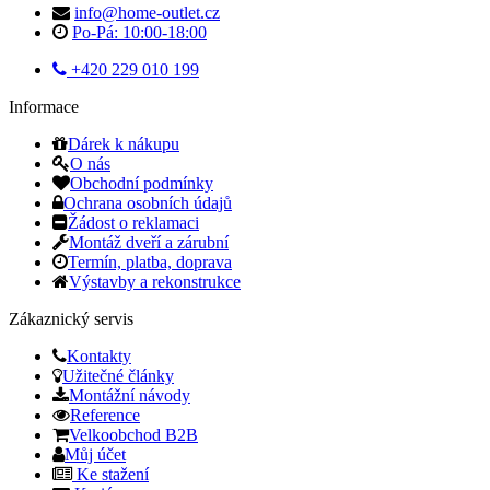
info@home-outlet.cz
Po-Pá: 10:00-18:00
+420 229 010 199
Informace
Dárek k nákupu
O nás
Obchodní podmínky
Ochrana osobních údajů
Žádost o reklamaci
Montáž dveří a zárubní
Termín, platba, doprava
Výstavby a rekonstrukce
Zákaznický servis
Kontakty
Užitečné články
Montážní návody
Reference
Velkoobchod B2B
Můj účet
Ke stažení