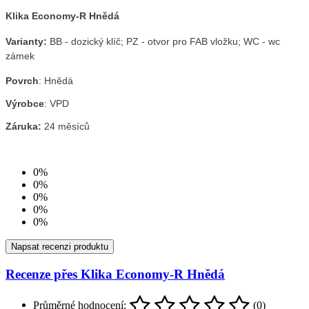
Klika Economy-R Hnědá
Varianty:
BB - dozický klíč; PZ - otvor pro FAB vložku; WC - wc
zámek
Povrch
:
Hnědá
Výrobce
: VPD
Záruka:
24 měsíců
0%
0%
0%
0%
0%
Napsat recenzi produktu
Recenze přes Klika Economy-R Hnědá
Průměrné hodnocení:
(0)