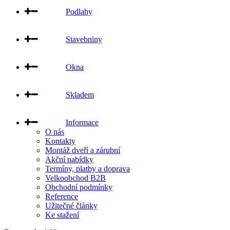
Podlahy
Stavebniny
Okna
Skladem
Informace
O nás
Kontakty
Montáž dveří a zárubní
Akční nabídky
Termíny, platby a doprava
Velkoobchod B2B
Obchodní podmínky
Reference
Užitečné články
Ke stažení