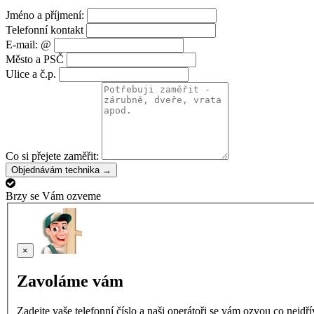
Jméno a příjmení:
Telefonní kontakt
E-mail: @
Město a PSČ
Ulice a č.p.
Co si přejete zaměřit:
Objednávám technika →
Brzy se Vám ozveme
×
Zavoláme vám
Zadejte vaše telefonní číslo a naši operátoři se vám ozvou co nejdř