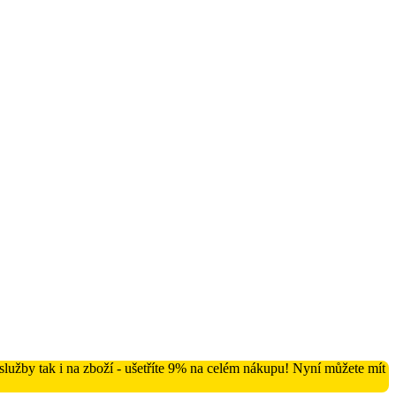
lužby tak i na zboží - ušetříte 9% na celém nákupu! Nyní můžete mít