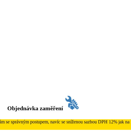
Objednávka zaměření
 Vám se správným postupem, navíc se sníženou sazbou DPH 12% jak na s