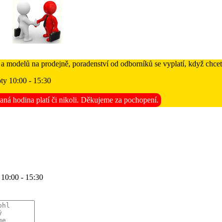
 a modelů na prodejně, poradenství od odborníků se vyplatí, když chcet
ty 10:00 - 15:30
aná hodina platí či nikoli. Děkujeme za pochopení.
 10:00 - 15:30