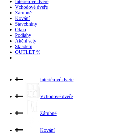
Interiérové dveře
Vchodové dveře
Zárubně
Kování
Stavebniny
Okna
Podlahy
Akční sety
Skladem
OUTLET %
...
Interiérové dveře
Vchodové dveře
Zárubně
Kování