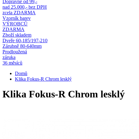
Dopravné od 99,-
nad 25.000,- bez DPH
zcela ZDARMA
Vzorník barev
VÝROBCŮ
ZDARMA
Zboží skladem
Dveře 60-185/197-210
Zárubně 80-640mm
Prodloužená
záruka
36 měsíců
Domů
Klika Fokus-R Chrom lesklý
Klika Fokus-R Chrom lesklý