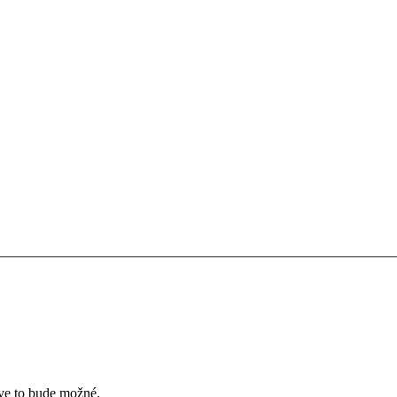
íve to bude možné.