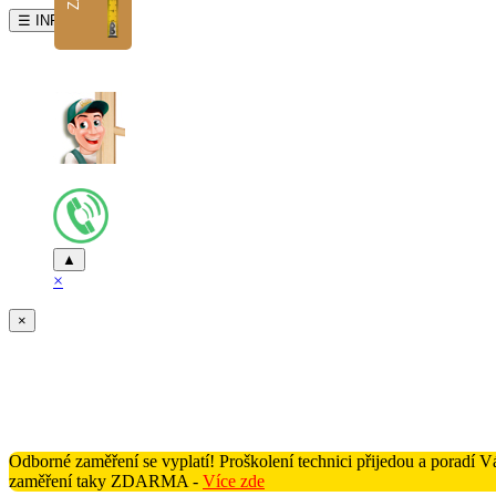
☰ INFO
▲
×
×
Odborné zaměření se vyplatí! Proškolení technici přijedou a poradí
zaměření taky ZDARMA -
Více zde