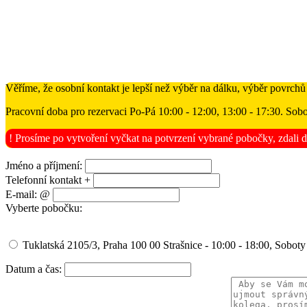
Věříme, že osobní kontakt je lepší než výběr na dálku, výběr povrchů
Pracovní doba pro rezervaci Po-Pá 10:00 - 12:00, 13:00 - 17:30. Sobo
! Prosíme po vytvoření vyčkat na potvrzení vybrané pobočky, zdali d
Jméno a příjmení:
Telefonní kontakt +
E-mail: @
Vyberte pobočku:
Tuklatská 2105/3, Praha 100 00 Strašnice - 10:00 - 18:00, Soboty
Datum a čas: