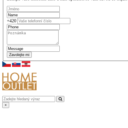
+420
Zavolejte mi
×