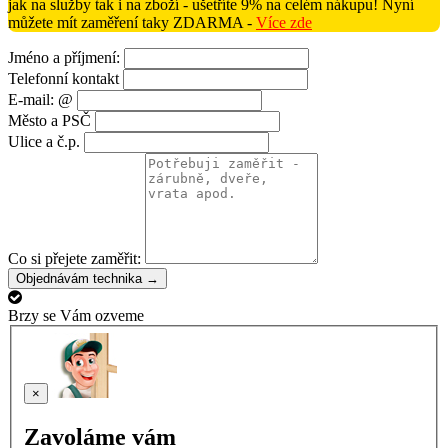
jak na služby tak i na zboží - ušetříte 9% na celém nákupu! Nyní
můžete mít zaměření taky ZDARMA -
Více zde
Jméno a příjmení:
Telefonní kontakt
E-mail: @
Město a PSČ
Ulice a č.p.
Co si přejete zaměřit:
Objednávám technika →
Brzy se Vám ozveme
×
Zavoláme vám