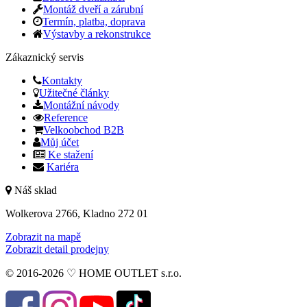
Montáž dveří a zárubní
Termín, platba, doprava
Výstavby a rekonstrukce
Zákaznický servis
Kontakty
Užitečné články
Montážní návody
Reference
Velkoobchod B2B
Můj účet
Ke stažení
Kariéra
Náš sklad
Wolkerova 2766, Kladno 272 01
Zobrazit na mapě
Zobrazit detail prodejny
© 2016-2026 ♡ HOME OUTLET s.r.o.