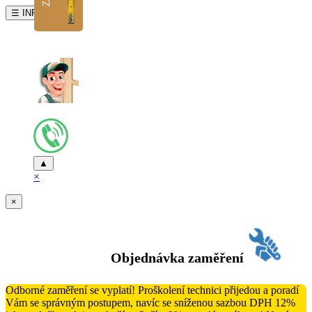
☰ INFO
▲
×
×
Objednávka zaměření
Odborné zaměření se vyplatí! Proškolení technici přijedou a poradí
Vám se správným postupem, navíc se sníženou sazbou DPH 12%