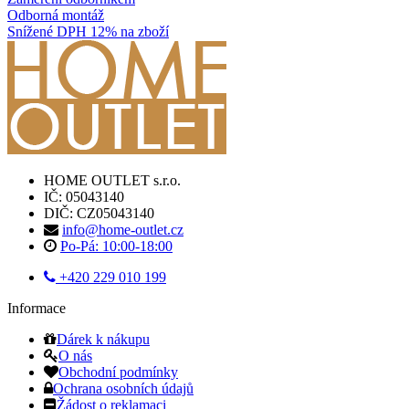
Odborná montáž
Snížené DPH 12% na zboží
HOME OUTLET s.r.o.
IČ: 05043140
DIČ: CZ05043140
info@home-outlet.cz
Po-Pá: 10:00-18:00
+420 229 010 199
Informace
Dárek k nákupu
O nás
Obchodní podmínky
Ochrana osobních údajů
Žádost o reklamaci