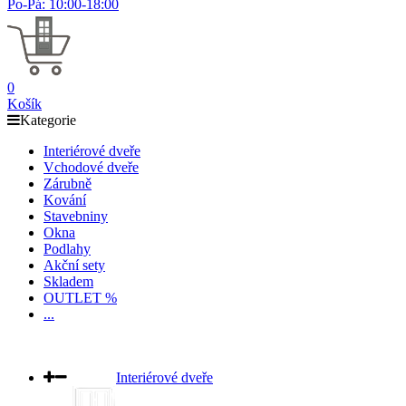
Po-Pá: 10:00-18:00
0
Košík
Kategorie
Interiérové dveře
Vchodové dveře
Zárubně
Kování
Stavebniny
Okna
Podlahy
Akční sety
Skladem
OUTLET %
...
Interiérové dveře