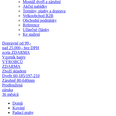
Montáž dveří a zárubní
Akční nabídky
Termíny, platby a doprava
Velkoobchod B2B
Obchodní podmínky
Reference
Užitečné články
Ke stažení
Dopravné od 99,-
nad 25.000,- bez DPH
zcela ZDARMA
Vzorník barev
VÝROBCŮ
ZDARMA
Zboží skladem
Dveře 60-185/197-210
Zárubně 80-640mm
Prodloužená
záruka
36 měsíců
Domů
Kování
Padací prahy