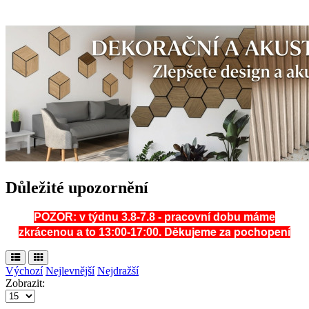
Důležité upozornění
POZOR: v týdnu 3.8-7.8 - pracovní dobu máme
. Děkujeme za pochopení
zkrácenou a to 13:00-17:00
Výchozí
Nejlevnější
Nejdražší
Zobrazit: