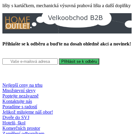
lišty s kartáčkem, mechanická výsuvná prahová lišta a další doplňky
Přihlašte se k odběru a buďte na dosah ohledně akcí a novinek!
Nejlepší ceny na trhu
Množstevní slevy
Poptejte nezávazně
Kontaktujte nás
Poradíme s radostí
Jelikož milujeme náš obor!
Dveře do SVJ
Hotelů, škol
Komerčních prostor
Zaměření odborníkem