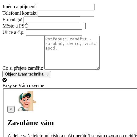
Jméno a příjmení:
Telefonní kontakt
E-mail: @
Město a PSČ
Ulice a č.p.
Co si přejete zaměřit:
Objednávám technika →
Brzy se Vám ozveme
×
Zavoláme vám
Zadejte vaše telefonní číslo a naši operátoři se vám ozvou co nejdř