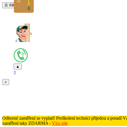
☰ INFO
▲
×
×
Odborné zaměření se vyplatí! Proškolení technici přijedou a poradí
zaměření taky ZDARMA -
Více zde