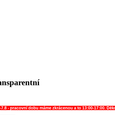
ansparentní
. Dě
-7.8 - pracovní dobu máme zkrácenou a to 13:00-17:00