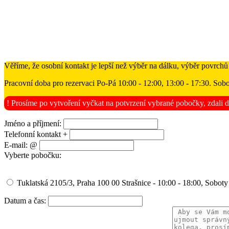
Věříme, že osobní kontakt je lepší než výběr na dálku, výběr povrchů
Pracovní doba pro rezervaci Po-Pá 10:00 - 12:00, 13:00 - 17:30. Sobo
! Prosíme po vytvoření vyčkat na potvrzení vybrané pobočky, zdali d
Jméno a příjmení:
Telefonní kontakt +
E-mail: @
Vyberte pobočku:
Tuklatská 2105/3, Praha 100 00 Strašnice - 10:00 - 18:00, Soboty
Datum a čas: