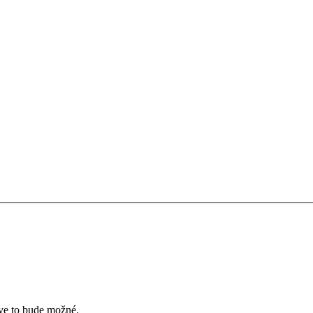
íve to bude možné.