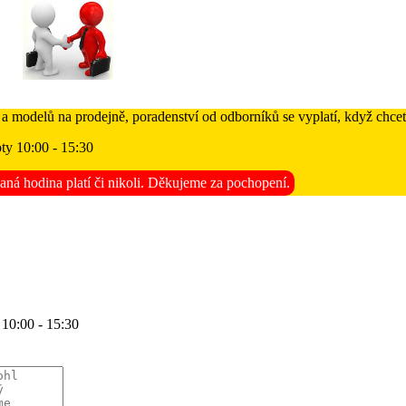
 a modelů na prodejně, poradenství od odborníků se vyplatí, když chcet
ty 10:00 - 15:30
aná hodina platí či nikoli. Děkujeme za pochopení.
 10:00 - 15:30