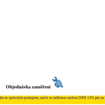
Objednávka zaměření
 Vám se správným postupem, navíc se sníženou sazbou DPH 12% jak na s