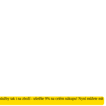
lužby tak i na zboží - ušetříte 9% na celém nákupu! Nyní můžete mít