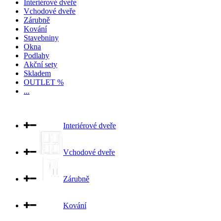
Interiérové dveře
Vchodové dveře
Zárubně
Kování
Stavebniny
Okna
Podlahy
Akční sety
Skladem
OUTLET %
...
Interiérové dveře
Vchodové dveře
Zárubně
Kování