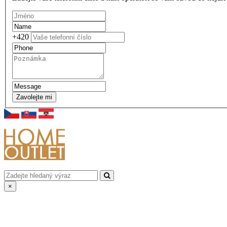
+420
Zavolejte mi
×