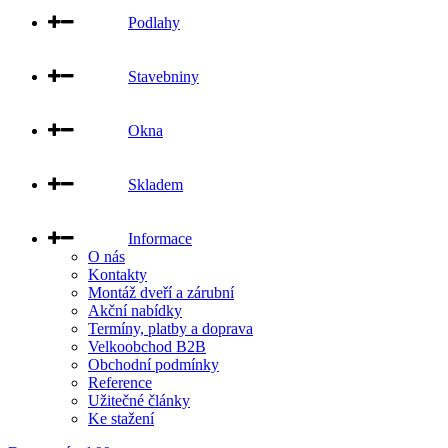
Podlahy
Stavebniny
Okna
Skladem
Informace
O nás
Kontakty
Montáž dveří a zárubní
Akční nabídky
Termíny, platby a doprava
Velkoobchod B2B
Obchodní podmínky
Reference
Užitečné články
Ke stažení