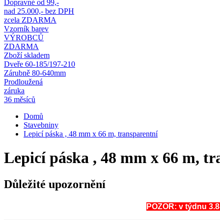
Dopravné od 99,-
nad 25.000,- bez DPH
zcela ZDARMA
Vzorník barev
VÝROBCŮ
ZDARMA
Zboží skladem
Dveře 60-185/197-210
Zárubně 80-640mm
Prodloužená
záruka
36 měsíců
Domů
Stavebniny
Lepicí páska , 48 mm x 66 m, transparentní
Lepicí páska , 48 mm x 66 m, tr
Důležité upozornění
POZOR: v týdnu 3.8