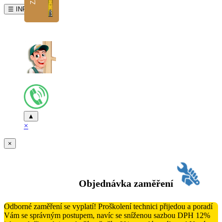
☰ INFO
▲
×
×
Objednávka zaměření
Odborné zaměření se vyplatí! Proškolení technici přijedou a poradí
Vám se správným postupem, navíc se sníženou sazbou DPH 12%