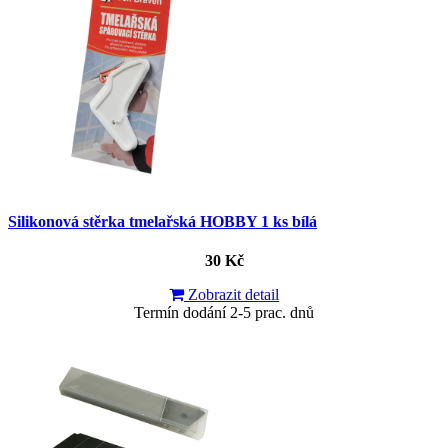
Silikonová stěrka tmelařská HOBBY 1 ks bílá
30 Kč
Zobrazit detail
Termín dodání 2-5 prac. dnů