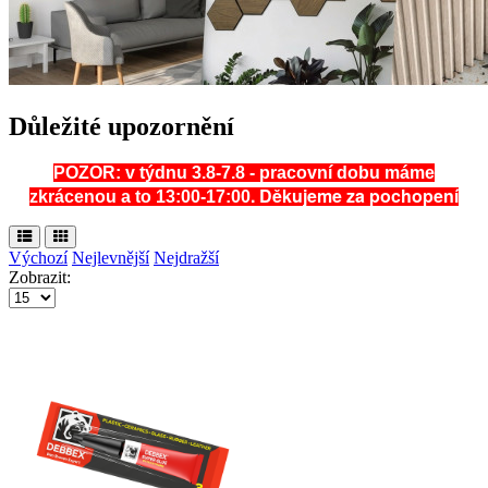
Důležité upozornění
POZOR: v týdnu 3.8-7.8 - pracovní dobu máme
. Děkujeme za pochopení
zkrácenou a to 13:00-17:00
Výchozí
Nejlevnější
Nejdražší
Zobrazit: