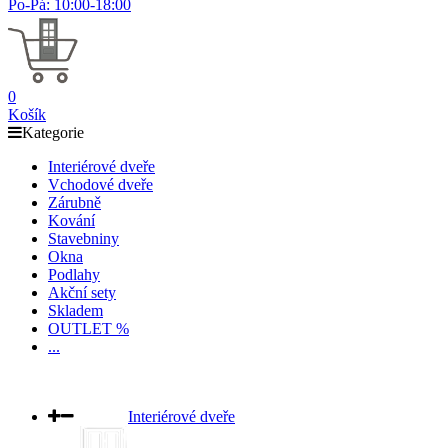
Po-Pá: 10:00-18:00
0
Košík
Kategorie
Interiérové dveře
Vchodové dveře
Zárubně
Kování
Stavebniny
Okna
Podlahy
Akční sety
Skladem
OUTLET %
...
Interiérové dveře