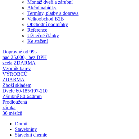
Montáž dveří a zárubní
Akční nabídky
Termíny, platby a doprava
Velkoobchod B2B
Obchodní podmínky
Reference
Užitečné články
Ke stažení
Dopravné od 99,-
nad 25.000,- bez DPH
zcela ZDARMA
Vzorník barev
VÝROBCŮ
ZDARMA
Zboží skladem
Dveře 60-185/197-210
Zárubně 80-640mm
Prodloužená
záruka
36 měsíců
Domů
Stavebniny
Stavební chemie