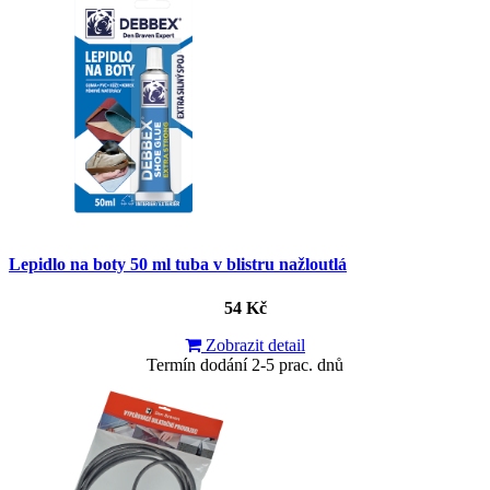
Lepidlo na boty 50 ml tuba v blistru nažloutlá
54 Kč
Zobrazit detail
Termín dodání 2-5 prac. dnů