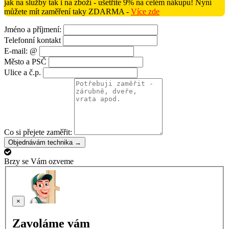
jak na služby tak i na zboží - ušetříte 9% na celém nákupu! Nyní
můžete mít zaměření taky ZDARMA -
Více zde
Jméno a příjmení:
Telefonní kontakt
E-mail: @
Město a PSČ
Ulice a č.p.
Co si přejete zaměřit:
Objednávám technika →
Brzy se Vám ozveme
×
Zavoláme vám