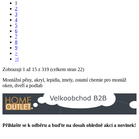
1
2
3
4
5
6
7
8
9
>
>|
Zobrazuji 1 až 15 z 319 (celkem stran 22)
Montážní pěny, akryl, lepidla, tmely, ostatní chemie pro montáž
oken, dveří a podlah
Přihlašte se k odběru a buďte na dosah ohledně akcí a novinek!