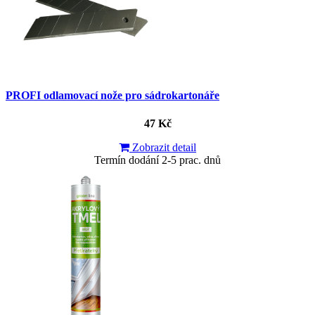
PROFI odlamovací nože pro sádrokartonáře
47 Kč
Zobrazit detail
Termín dodání 2-5 prac. dnů