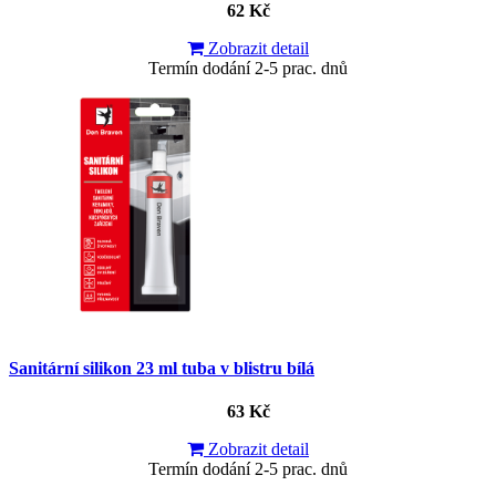
62 Kč
Zobrazit detail
Termín dodání 2-5 prac. dnů
Sanitární silikon 23 ml tuba v blistru bílá
63 Kč
Zobrazit detail
Termín dodání 2-5 prac. dnů