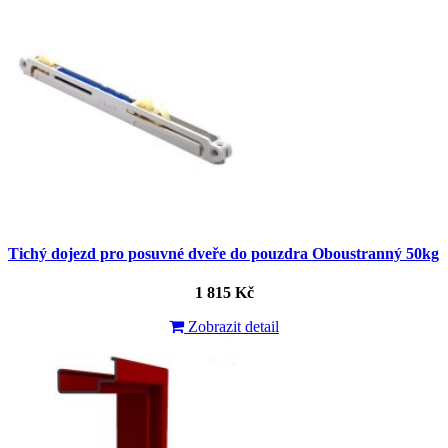
Tichý dojezd pro posuvné dveře do pouzdra Oboustranný 50kg
1 815 Kč
Zobrazit detail