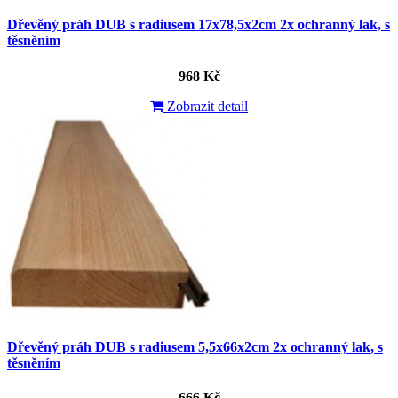
Dřevěný práh DUB s radiusem 17x78,5x2cm 2x ochranný lak, s
těsněním
968 Kč
Zobrazit detail
Dřevěný práh DUB s radiusem 5,5x66x2cm 2x ochranný lak, s
těsněním
666 Kč