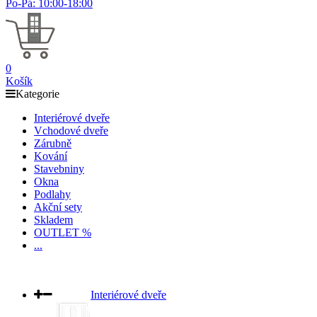
Po-Pá: 10:00-18:00
0
Košík
Kategorie
Interiérové dveře
Vchodové dveře
Zárubně
Kování
Stavebniny
Okna
Podlahy
Akční sety
Skladem
OUTLET %
...
Interiérové dveře