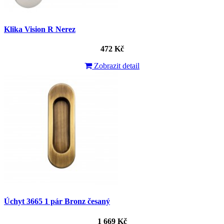
Klika Vision R Nerez
472 Kč
Zobrazit detail
Úchyt 3665 1 pár Bronz česaný
1 669 Kč