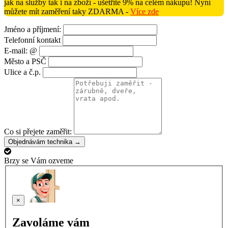
jak na služby tak i na zboží - ušetříte 9% na celém nákupu! Nyní
můžete mít zaměření taky ZDARMA -
Více zde
Jméno a příjmení:
Telefonní kontakt
E-mail: @
Město a PSČ
Ulice a č.p.
Co si přejete zaměřit:
Objednávám technika →
Brzy se Vám ozveme
×
Zavoláme vám