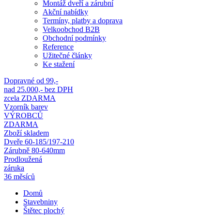
Montáž dveří a zárubní
Akční nabídky
Termíny, platby a doprava
Velkoobchod B2B
Obchodní podmínky
Reference
Užitečné články
Ke stažení
Dopravné od 99,-
nad 25.000,- bez DPH
zcela ZDARMA
Vzorník barev
VÝROBCŮ
ZDARMA
Zboží skladem
Dveře 60-185/197-210
Zárubně 80-640mm
Prodloužená
záruka
36 měsíců
Domů
Stavebniny
Štětec plochý