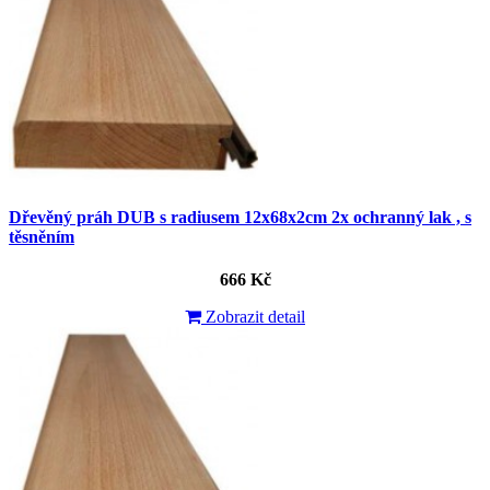
Dřevěný práh DUB s radiusem 12x68x2cm 2x ochranný lak , s
těsněním
666 Kč
Zobrazit detail