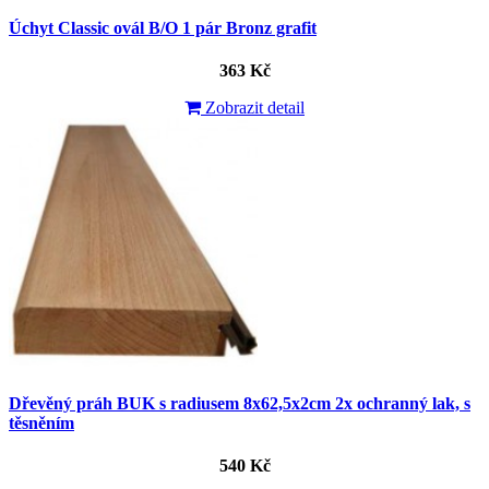
Úchyt Classic ovál B/O 1 pár Bronz grafit
363 Kč
Zobrazit detail
Dřevěný práh BUK s radiusem 8x62,5x2cm 2x ochranný lak, s
těsněním
540 Kč