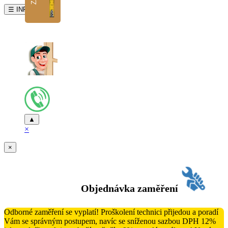
☰ INFO
▲
×
×
Objednávka zaměření
Odborné zaměření se vyplatí! Proškolení technici přijedou a poradí
Vám se správným postupem, navíc se sníženou sazbou DPH 12%