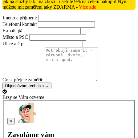
jak na služby tak i na zboží - ušetříte 9% na celém nákupu! Nyní
můžete mít zaměření taky ZDARMA -
Více zde
Jméno a příjmení:
Telefonní kontakt
E-mail: @
Město a PSČ
Ulice a č.p.
Co si přejete zaměřit:
Objednávám technika →
Brzy se Vám ozveme
×
Zavoláme vám