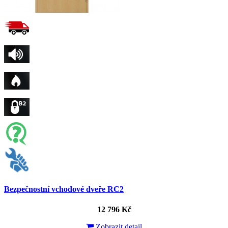
Bezpečnostní vchodové dveře RC2
12 796 Kč
Zobrazit detail