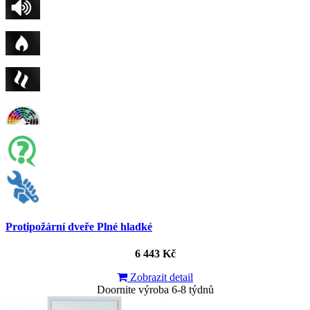
Protipožární dveře Plné hladké
6 443 Kč
Zobrazit detail
Doornite výroba 6-8 týdnů