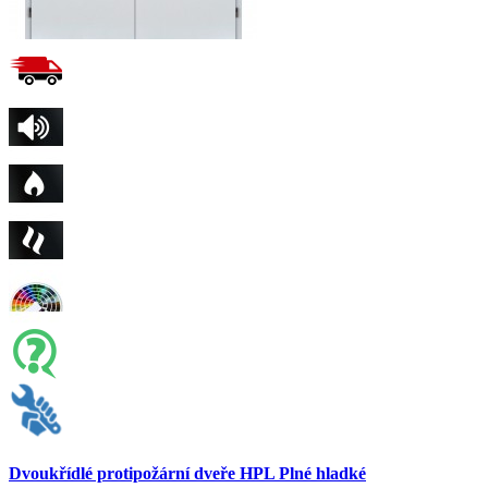
Dvoukřídlé protipožární dveře HPL Plné hladké