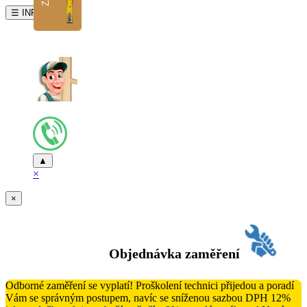
☰ INFO
▲
×
×
Objednávka zaměření
Odborné zaměření se vyplatí! Proškolení technici přijedou a poradí
Vám se správným postupem, navíc se sníženou sazbou DPH 12%