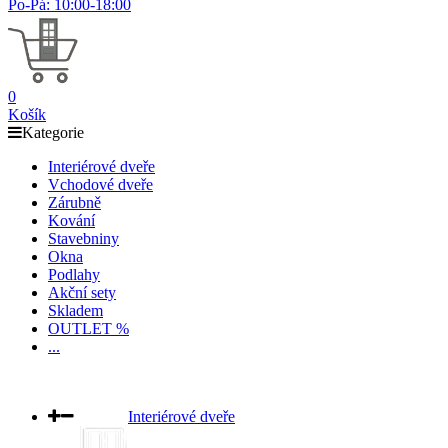
Po-Pá: 10:00-18:00
0
Košík
Kategorie
Interiérové dveře
Vchodové dveře
Zárubně
Kování
Stavebniny
Okna
Podlahy
Akční sety
Skladem
OUTLET %
...
Interiérové dveře