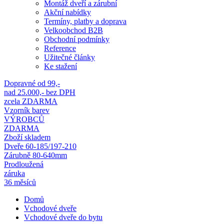
Montáž dveří a zárubní
Akční nabídky
Termíny, platby a doprava
Velkoobchod B2B
Obchodní podmínky
Reference
Užitečné články
Ke stažení
Dopravné od 99,-
nad 25.000,- bez DPH
zcela ZDARMA
Vzorník barev
VÝROBCŮ
ZDARMA
Zboží skladem
Dveře 60-185/197-210
Zárubně 80-640mm
Prodloužená
záruka
36 měsíců
Domů
Vchodové dveře
Vchodové dveře do bytu