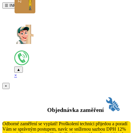
☰ INFO
▲
×
×
Objednávka zaměření
Odborné zaměření se vyplatí! Proškolení technici přijedou a poradí
Vám se správným postupem, navíc se sníženou sazbou DPH 12%