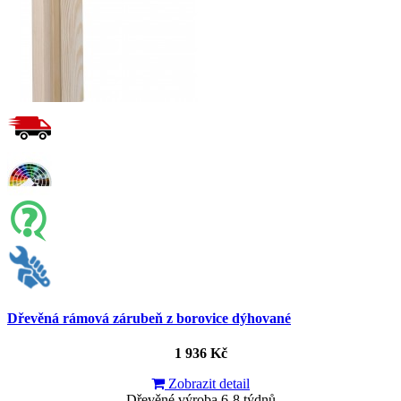
Dřevěná rámová zárubeň z borovice dýhované
1 936 Kč
Zobrazit detail
Dřevěné výroba 6-8 týdnů