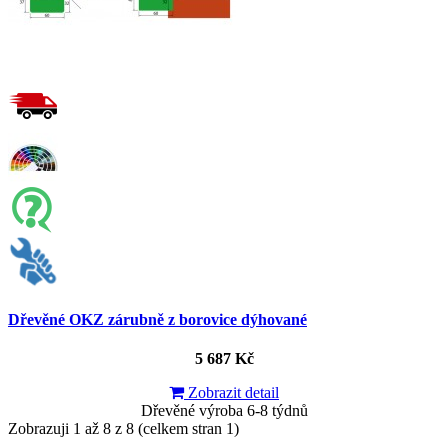
Dřevěné OKZ zárubně z borovice dýhované
5 687 Kč
Zobrazit detail
Dřevěné výroba 6-8 týdnů
Zobrazuji 1 až 8 z 8 (celkem stran 1)