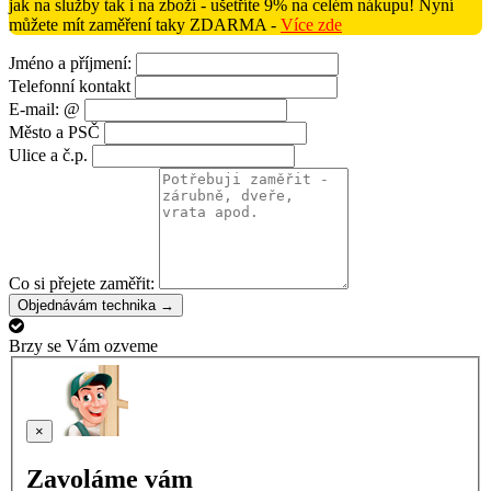
jak na služby tak i na zboží - ušetříte 9% na celém nákupu! Nyní
můžete mít zaměření taky ZDARMA -
Více zde
Jméno a příjmení:
Telefonní kontakt
E-mail: @
Město a PSČ
Ulice a č.p.
Co si přejete zaměřit:
Objednávám technika →
Brzy se Vám ozveme
×
Zavoláme vám