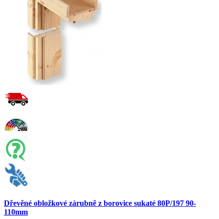
Dřevěné obložkové zárubně z borovice sukaté 80P/197 90-
110mm