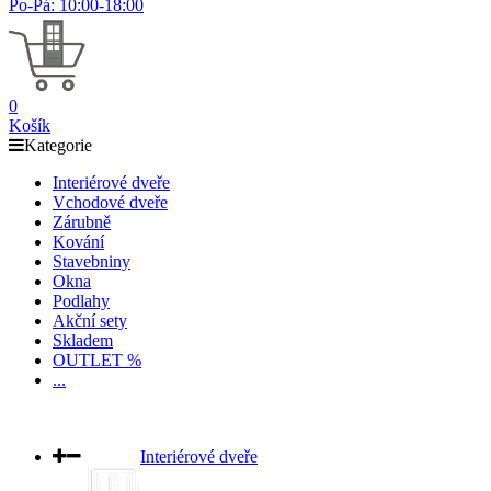
Po-Pá: 10:00-18:00
0
Košík
Kategorie
Interiérové dveře
Vchodové dveře
Zárubně
Kování
Stavebniny
Okna
Podlahy
Akční sety
Skladem
OUTLET %
...
Interiérové dveře