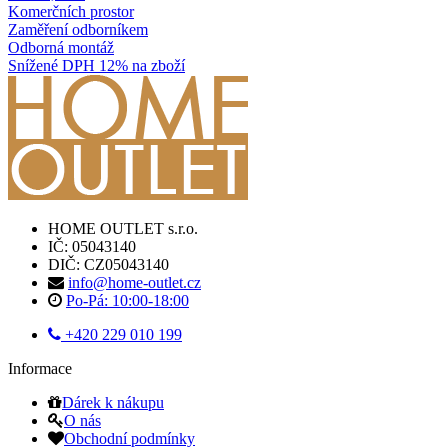
Komerčních prostor
Zaměření odborníkem
Odborná montáž
Snížené DPH 12% na zboží
HOME OUTLET s.r.o.
IČ: 05043140
DIČ: CZ05043140
info@home-outlet.cz
Po-Pá: 10:00-18:00
+420 229 010 199
Informace
Dárek k nákupu
O nás
Obchodní podmínky