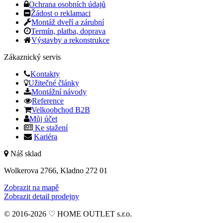
Ochrana osobních údajů
Žádost o reklamaci
Montáž dveří a zárubní
Termín, platba, doprava
Výstavby a rekonstrukce
Zákaznický servis
Kontakty
Užitečné články
Montážní návody
Reference
Velkoobchod B2B
Můj účet
Ke stažení
Kariéra
Náš sklad
Wolkerova 2766, Kladno 272 01
Zobrazit na mapě
Zobrazit detail prodejny
© 2016-2026 ♡ HOME OUTLET s.r.o.