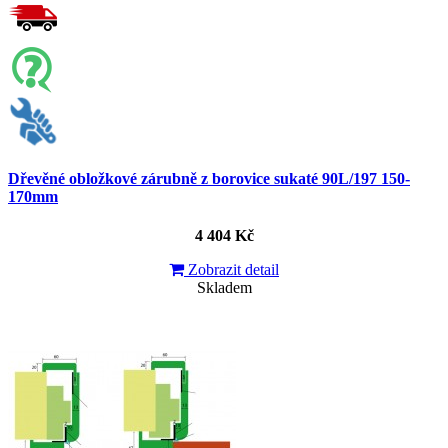
Dřevěné obložkové zárubně z borovice sukaté 90L/197 150-
170mm
4 404 Kč
Zobrazit detail
Skladem