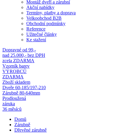
Montáž dveří a zárubní
Akční nabídky
Termíny, platby a doprava
Velkoobchod B2B
Obchodní podmínky
Reference
Užitečné články
Ke stažení
Dopravné od 99,-
nad 25.000,- bez DPH
zcela ZDARMA
Vzorník barev
VÝROBCŮ
ZDARMA
Zboží skladem
Dveře 60-185/197-210
Zárubně 80-640mm
Prodloužená
záruka
36 měsíců
Domů
Zárubně
Dřevěné zárubně