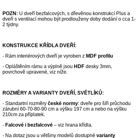
POZN:
U dveří bezfalcových, s dřevěnou konstrukcí Plus a
dveří s ventilací mohou být prodlouženy doby dodání o cca 1-
2 týdny.
KONSTRUKCE KŘÍDLA DVEŘÍ:
- Rám interiérových dveří je vyroben z
MDF profilu
- Opláštěním rámu a výplně jsou
HDF
desky 3mm,
povrchově upravené, viz níže.
ROZMĚRY A VARIANTY DVEŘÍ, SVĚTLÍKŮ:
- Standartní rozměry
české normy
: dveře pro šíři průchodu
zárubní 60-70-80-90 cm a výšku 197 cm a nebo na výšku
210cm za příplatek.
-
Falcové i bezfalcové
– viz hrana křídla.
- Na dotaz jsou u většiny modelů dostupné
varianty