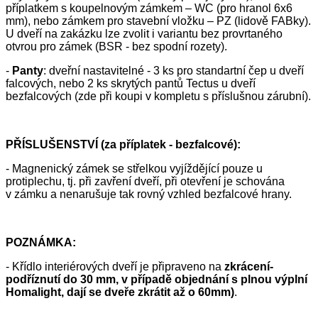
příplatkem s koupelnovým zámkem – WC (pro hranol 6x6
mm), nebo zámkem pro stavební vložku – PZ (lidově FABky).
U dveří na zakázku lze zvolit i variantu bez provrtaného
otvrou pro zámek (BSR - bez spodní rozety).
-
Panty
: dveřní nastavitelné - 3 ks pro standartní čep u dveří
falcových, nebo 2 ks skrytých pantů Tectus u dveří
bezfalcových (zde při koupi v kompletu s příslušnou zárubní).
PŘÍSLUŠENSTVÍ (za příplatek - bezfalcové):
- Magnenický zámek se střelkou vyjíždějící pouze u
protiplechu, tj. při zavření dveří, při otevření je schována
v zámku a nenarušuje tak rovný vzhled bezfalcové hrany.
POZNÁMKA:
- Křídlo interiérových dveří je připraveno na
zkrácení-
podříznutí do 30 mm, v případě objednání s plnou výplní
Homalight, dají se dveře zkrátit až o 60mm)
.