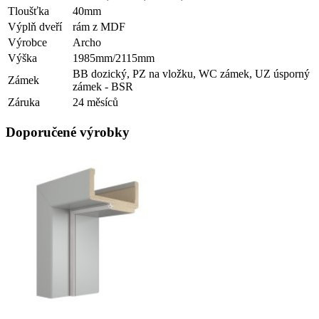
Tloušťka
40mm
Výplň dveří
rám z MDF
Výrobce
Archo
Výška
1985mm/2115mm
BB dozický, PZ na vložku, WC zámek, UZ úsporný
Zámek
zámek - BSR
Záruka
24 měsíců
Doporučené výrobky