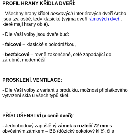
PROFIL HRANY KŘÍDLA DVEŘÍ:
- Všechny hrany křídel
deskových
interiérových dveří Archo
jsou tzv. ostré, tedy klasické (vyjma dveří
rámových dveří
,
které mají hrany oblé).
- Dle Vaší volby jsou dveře buď:
- falcové
– klasické s polodrážkou,
- bezfalcové
– rovně zakončené, celé zapadající do
zárubně, modernější.
PROSKLENÍ, VENTILACE:
- Dle Vaší volby z variant u produktu, možnost příplatkového
vytvrzení skla u všech typů skel.
PŘÍSLUŠENSTVÍ (v ceně dveří):
- Jednobodový zapuštěný
zámek s roztečí 72 mm
s
obyčejným zámkem – BB (dózický pokojový klíč), či s