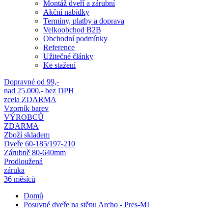
Montáž dveří a zárubní
Akční nabídky
Termíny, platby a doprava
Velkoobchod B2B
Obchodní podmínky
Reference
Užitečné články
Ke stažení
Dopravné od 99,-
nad 25.000,- bez DPH
zcela ZDARMA
Vzorník barev
VÝROBCŮ
ZDARMA
Zboží skladem
Dveře 60-185/197-210
Zárubně 80-640mm
Prodloužená
záruka
36 měsíců
Domů
Posuvné dveře na stěnu Archo - Pres-MI