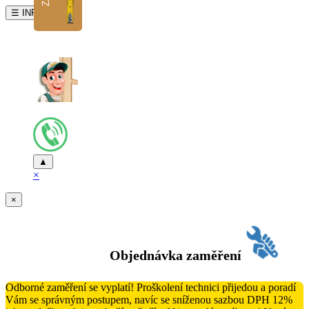
☰ INFO
▲
×
×
Objednávka zaměření
Odborné zaměření se vyplatí! Proškolení technici přijedou a poradí
Vám se správným postupem, navíc se sníženou sazbou DPH 12%