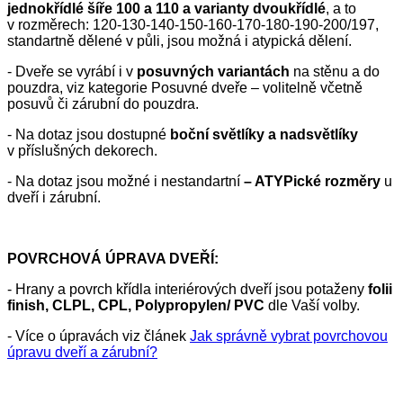
jednokřídlé šíře 100 a 110 a varianty dvoukřídlé
, a to
v rozměrech: 120-130-140-150-160-170-180-190-200/197,
standartně dělené v půli, jsou možná i atypická dělení.
- Dveře se vyrábí i v
posuvných variantách
na stěnu a do
pouzdra, viz kategorie Posuvné dveře – volitelně včetně
posuvů či zárubní do pouzdra.
- Na dotaz jsou dostupné
boční světlíky a nadsvětlíky
v příslušných dekorech.
- Na dotaz jsou možné i nestandartní
– ATYPické rozměry
u
dveří i zárubní.
POVRCHOVÁ ÚPRAVA DVEŘÍ:
- Hrany a povrch křídla interiérových dveří jsou potaženy
folii
finish, CLPL, CPL, Polypropylen/ PVC
dle Vaší volby.
- Více o úpravách viz článek
Jak správně vybrat povrchovou
úpravu dveří a zárubní?