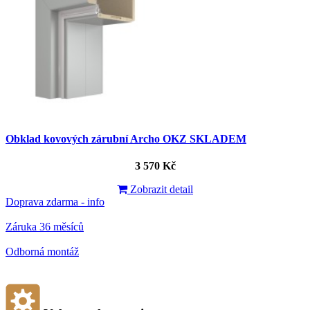
Obklad kovových zárubní Archo OKZ SKLADEM
3 570 Kč
Zobrazit detail
Doprava zdarma - info
Záruka 36 měsíců
Odborná montáž