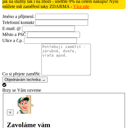
jak na služby tak i na zboží - ušetříte 9% na celém nákupu! Nyní
můžete mít zaměření taky ZDARMA -
Více zde
Jméno a příjmení:
Telefonní kontakt
E-mail: @
Město a PSČ
Ulice a č.p.
Co si přejete zaměřit:
Objednávám technika →
Brzy se Vám ozveme
×
Zavoláme vám