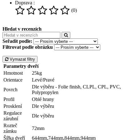
Doprava :
(0)
Hledat v recenzích
Seřadit podle:
Filtrovat podle obrázku
Vymazat filtry
Parametry dveří
Hmotnost
25kg
Orientace
Levé/Pravé
Dle výběru - Folie finish, CLPL, CPL, PVC,
Povrch
Polypropylen
Profil
Oblé hrany
Prosklení
Dle výběru
Regulace
Dle výběru
zárubní
Rozteč
72mm
zámku
Šířka dveří
644mm,744mm,844mm,944mm