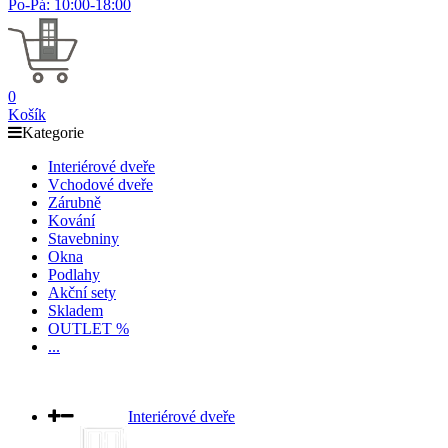
Po-Pá: 10:00-18:00
0
Košík
Kategorie
Interiérové dveře
Vchodové dveře
Zárubně
Kování
Stavebniny
Okna
Podlahy
Akční sety
Skladem
OUTLET %
...
Interiérové dveře