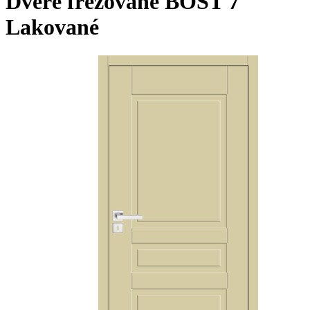
Dveře frézované BOST 7
Lakované