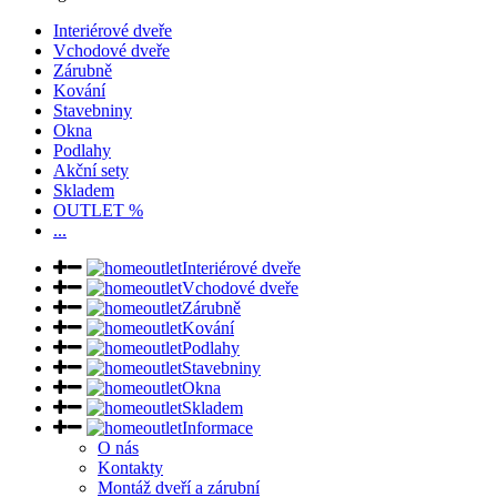
Interiérové dveře
Vchodové dveře
Zárubně
Kování
Stavebniny
Okna
Podlahy
Akční sety
Skladem
OUTLET %
...
Interiérové dveře
Vchodové dveře
Zárubně
Kování
Podlahy
Stavebniny
Okna
Skladem
Informace
O nás
Kontakty
Montáž dveří a zárubní