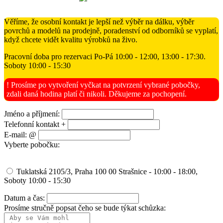
Věříme, že osobní kontakt je lepší než výběr na dálku, výběr
povrchů a modelů na prodejně, poradenství od odborníků se vyplatí,
když chcete vidět kvalitu výrobků na živo.
Pracovní doba pro rezervaci Po-Pá 10:00 - 12:00, 13:00 - 17:30.
Soboty 10:00 - 15:30
! Prosíme po vytvoření vyčkat na potvrzení vybrané pobočky,
zdali daná hodina platí či nikoli. Děkujeme za pochopení.
Jméno a příjmení:
Telefonní kontakt +
E-mail: @
Vyberte pobočku:
Tuklatská 2105/3, Praha 100 00 Strašnice - 10:00 - 18:00,
Soboty 10:00 - 15:30
Datum a čas:
Prosíme stručně popsat čeho se bude týkat schůzka: