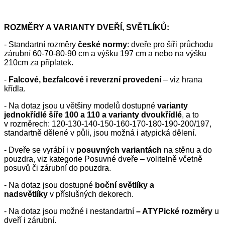
ROZMĚRY A VARIANTY DVEŘÍ, SVĚTLÍKŮ:
- Standartní rozměry
české normy
: dveře pro šíři průchodu
zárubní 60-70-80-90 cm a výšku 197 cm a nebo na výšku
210cm za příplatek.
-
Falcové, bezfalcové i reverzní provedení
– viz hrana
křídla.
- Na dotaz jsou u většiny modelů dostupné
varianty
jednokřídlé šíře 100 a 110 a varianty dvoukřídlé
, a to
v rozměrech: 120-130-140-150-160-170-180-190-200/197,
standartně dělené v půli, jsou možná i atypická dělení.
- Dveře se vyrábí i v
posuvných variantách
na stěnu a do
pouzdra, viz kategorie Posuvné dveře – volitelně včetně
posuvů či zárubní do pouzdra.
- Na dotaz jsou dostupné
boční světlíky a
nadsvětlíky
v příslušných dekorech.
- Na dotaz jsou možné i nestandartní
– ATYPické rozměry
u
dveří i zárubní.