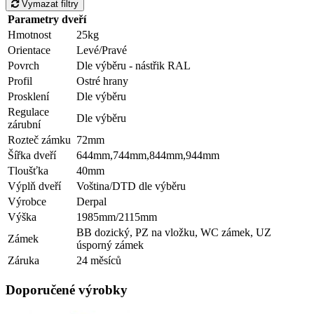
Vymazat filtry
Parametry dveří
Hmotnost
25kg
Orientace
Levé/Pravé
Povrch
Dle výběru - nástřik RAL
Profil
Ostré hrany
Prosklení
Dle výběru
Regulace
Dle výběru
zárubní
Rozteč zámku
72mm
Šířka dveří
644mm,744mm,844mm,944mm
Tloušťka
40mm
Výplň dveří
Voština/DTD dle výběru
Výrobce
Derpal
Výška
1985mm/2115mm
BB dozický, PZ na vložku, WC zámek, UZ
Zámek
úsporný zámek
Záruka
24 měsíců
Doporučené výrobky