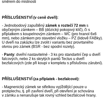
směrem do místnosti
PŘÍSLUŠENSTVÍ (v ceně dveří):
- Jednobodový zapuštěný
zámek s roztečí 72 mm
s
obyčejným zámkem – BB (dózický pokojový klíč), či s
příplatkem s koupelnovým zámkem – WC (pro hranol 6x6
mm), nebo zámkem pro stavební vložku – PZ (lidově FABky).
U dveří na zakázku lze zvolit i variantu bez provrtaného
otvrou pro zámek (BSR - bez spodní rozety).
-
Panty
: dveřní nastavitelné - 3 ks pro standartní čep u dveří
falcových, nebo 2 ks skrytých pantů Tectus u dveří
bezfalcových (zde při koupi v kompletu s příslušnou zárubní).
PŘÍSLUŠENSTVÍ (za příplatek - bezfalcové):
- Magnenický zámek se střelkou vyjíždějící pouze u
protiplechu, tj. při zavření dveří, při otevření je schována
v zámku a nenarušuje tak rovný vzhled bezfalcové hrany.