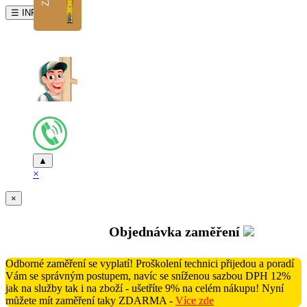
☰ INFO
▲
×
×
Objednávka zaměření
Odborné zaměření se vyplatí! Proškolení technici přijedou a poradí
Vám se správným postupem, navíc se sníženou sazbou DPH 12%
jak na služby tak i na zboží - ušetříte 9% na celém nákupu! Nyní
můžete mít zaměření taky ZDARMA -
Více zde