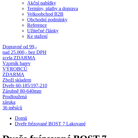
Akční nabídky
Termíny, platby a doprava
Velkoobchod B2B
Obchodní podmínky
Reference
Užitečné články
Ke stažení
Dopravné od 99,-
nad 25.000,- bez DPH
zcela ZDARMA
Vzorník barev
VÝROBCŮ
ZDARMA
Zboží skladem
Dveře 60-185/197-210
Zárubně 80-640mm
Prodloužená
záruka
36 měsíců
Domů
Dveře frézované BOST 7 Lakované