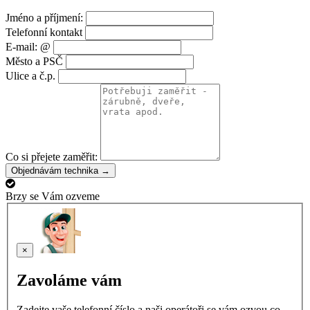
Jméno a příjmení:
Telefonní kontakt
E-mail: @
Město a PSČ
Ulice a č.p.
Co si přejete zaměřit:
Objednávám technika →
Brzy se Vám ozveme
×
Zavoláme vám
Zadejte vaše telefonní číslo a naši operátoři se vám ozvou co