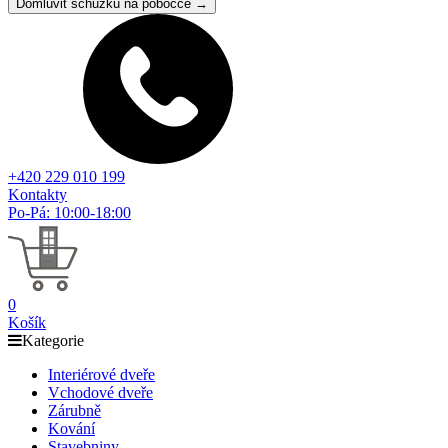
Domluvit schůzku na pobočce →
+420 229 010 199
Kontakty
Po-Pá: 10:00-18:00
0
Košík
Kategorie
Interiérové dveře
Vchodové dveře
Zárubně
Kování
Stavebniny