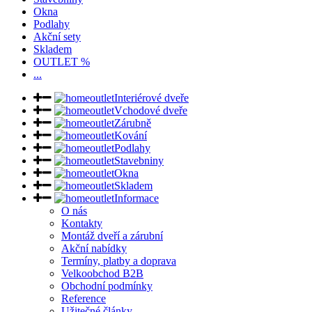
Okna
Podlahy
Akční sety
Skladem
OUTLET %
...
Interiérové dveře
Vchodové dveře
Zárubně
Kování
Podlahy
Stavebniny
Okna
Skladem
Informace
O nás
Kontakty
Montáž dveří a zárubní
Akční nabídky
Termíny, platby a doprava
Velkoobchod B2B
Obchodní podmínky
Reference
Užitečné články