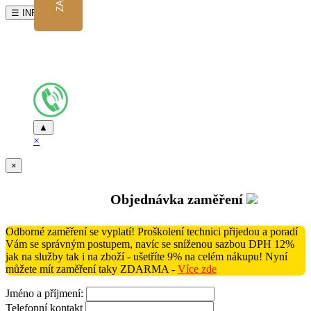
☰ INFO
▲
×
×
Objednávka zaměření
Odborné zaměření se vyplatí! Proškolení technici přijedou a poradí
Vám se správným postupem, navíc se sníženou sazbou DPH 12%
jak na služby tak i na zboží - ušetříte 9% na celém nákupu! Nyní
můžete mít zaměření taky ZDARMA -
Více zde
Jméno a příjmení:
Telefonní kontakt