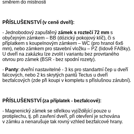
směrem do místnosti
PŘÍSLUŠENSTVÍ (v ceně dveří):
- Jednobodový zapuštěný
zámek s roztečí 72 mm
s
obyčejným zámkem – BB (dózický pokojový klíč), či s
příplatkem s koupelnovým zámkem – WC (pro hranol 6x6
mm), nebo zámkem pro stavební vložku – PZ (lidově FABky).
U dveří na zakázku lze zvolit i variantu bez provrtaného
otvrou pro zámek (BSR - bez spodní rozety).
-
Panty
: dveřní nastavitelné - 3 ks pro standartní čep u dveří
falcových, nebo 2 ks skrytých pantů Tectus u dveří
bezfalcových (zde při koupi v kompletu s příslušnou zárubní).
PŘÍSLUŠENSTVÍ (za příplatek - bezfalcové):
- Magnenický zámek se střelkou vyjíždějící pouze u
protiplechu, tj. při zavření dveří, při otevření je schována
v zámku a nenarušuje tak rovný vzhled bezfalcové hrany.