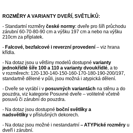
ROZMĚRY A VARIANTY DVEŘÍ, SVĚTLÍKŮ:
- Standartní rozměry
české normy
: dveře pro šíři průchodu
zárubní 60-70-80-90 cm a výšku 197 cm a nebo na výšku
210cm za příplatek.
-
Falcové, bezfalcové i reverzní provedení
– viz hrana
křídla.
- Na dotaz jsou u většiny modelů dostupné
varianty
jednokřídlé šíře 100 a 110 a varianty dvoukřídlé
, a to
v rozměrech: 120-130-140-150-160-170-180-190-200/197,
standartně dělené v půli, jsou možná i atypická dělení.
- Dveře se vyrábí i v
posuvných variantách
na stěnu a do
pouzdra, viz kategorie Posuvné dveře – volitelně včetně
posuvů či zárubní do pouzdra.
- Na dotaz jsou dostupné
boční světlíky a
nadsvětlíky
v příslušných dekorech.
- Na dotaz jsou možné i nestandartní
– ATYPické rozměry
u
dveří i zárubní.