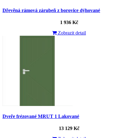
Dřevěná rámová zárubeň z borovice dýhované
1 936 Kč
Zobrazit detail
Dveře frézované MRUT 1 Lakované
13 129 Kč