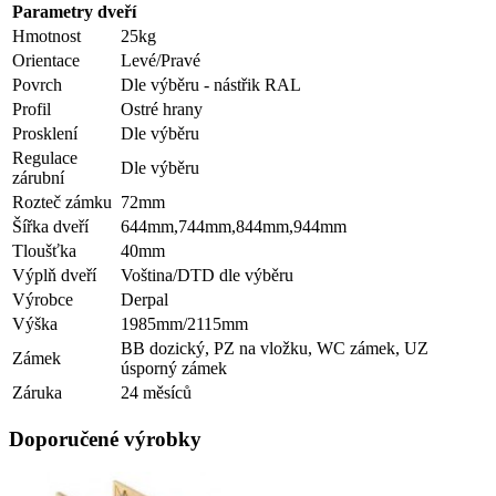
Parametry dveří
Hmotnost
25kg
Orientace
Levé/Pravé
Povrch
Dle výběru - nástřik RAL
Profil
Ostré hrany
Prosklení
Dle výběru
Regulace
Dle výběru
zárubní
Rozteč zámku
72mm
Šířka dveří
644mm,744mm,844mm,944mm
Tloušťka
40mm
Výplň dveří
Voština/DTD dle výběru
Výrobce
Derpal
Výška
1985mm/2115mm
BB dozický, PZ na vložku, WC zámek, UZ
Zámek
úsporný zámek
Záruka
24 měsíců
Doporučené výrobky