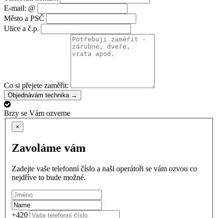
E-mail: @
Město a PSČ
Ulice a č.p.
Co si přejete zaměřit:
Objednávám technika →
Brzy se Vám ozveme
×
Zavoláme vám
Zadejte vaše telefonní číslo a naši operátoři se vám ozvou co
nejdříve to bude možné.
+420