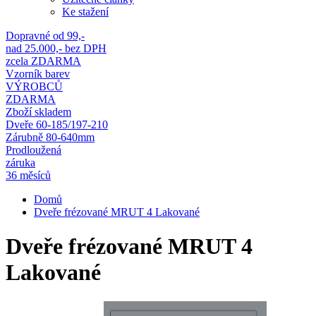
Ke stažení
Dopravné od 99,-
nad 25.000,- bez DPH
zcela ZDARMA
Vzorník barev
VÝROBCŮ
ZDARMA
Zboží skladem
Dveře 60-185/197-210
Zárubně 80-640mm
Prodloužená
záruka
36 měsíců
Domů
Dveře frézované MRUT 4 Lakované
Dveře frézované MRUT 4
Lakované