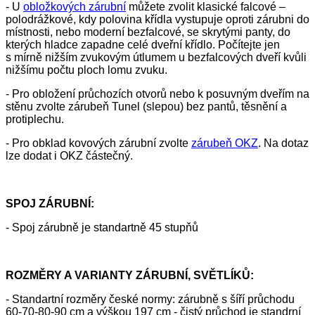
- U
obložkových zárubní
můžete zvolit klasické falcové –
polodrážkové, kdy polovina křídla vystupuje oproti zárubni do
místnosti, nebo moderní bezfalcové, se skrytými panty, do
kterých hladce zapadne celé dveřní křídlo. Počítejte jen
s mírně nižším zvukovým útlumem u bezfalcových dveří kvůli
nižšímu počtu ploch lomu zvuku.
- Pro obložení průchozích otvorů nebo k posuvným dveřím na
stěnu zvolte zárubeň Tunel (slepou) bez pantů, těsnění a
protiplechu.
- Pro obklad kovových zárubní zvolte
zárubeň OKZ
. Na dotaz
lze dodat i OKZ částečný.
SPOJ ZÁRUBNÍ:
- Spoj zárubně je standartně 45 stupňů
ROZMĚRY A VARIANTY ZÁRUBNÍ, SVĚTLÍKŮ:
- Standartní rozměry české normy: zárubně s šíří průchodu
60-70-80-90 cm a výškou 197 cm - čistý průchod je standrní