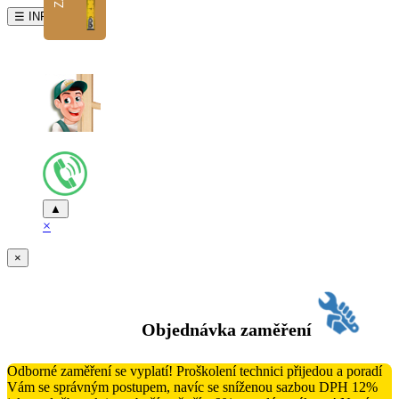
☰ INFO
▲
×
×
Objednávka zaměření
Odborné zaměření se vyplatí! Proškolení technici přijedou a poradí
Vám se správným postupem, navíc se sníženou sazbou DPH 12%