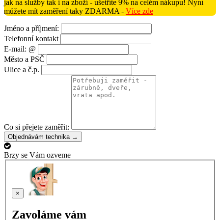
jak na služby tak i na zboží - ušetříte 9% na celém nákupu! Nyní
můžete mít zaměření taky ZDARMA -
Více zde
Jméno a příjmení:
Telefonní kontakt
E-mail: @
Město a PSČ
Ulice a č.p.
Co si přejete zaměřit:
Objednávám technika →
Brzy se Vám ozveme
×
Zavoláme vám