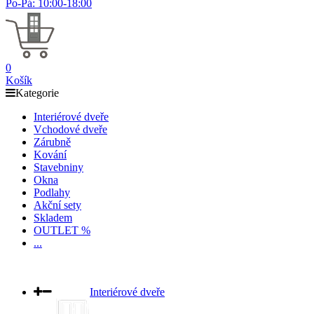
Po-Pá: 10:00-18:00
0
Košík
Kategorie
Interiérové dveře
Vchodové dveře
Zárubně
Kování
Stavebniny
Okna
Podlahy
Akční sety
Skladem
OUTLET %
...
Interiérové dveře