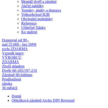
Montáž dveří a zárubní
Akční nabídky
Termíny, platby a doprava
Velkoobchod B2B
Obchodní podmínky
Reference
Užitečné články
Ke stažení
Dopravné od 99,-
nad 25.000,- bez DPH
zcela ZDARMA
Vzorník barev
VÝROBCŮ
ZDARMA
Zboží skladem
Dveře 60-185/197-210
Zárubně 80-640mm
Prodloužená
záruka
36 měsíců
Domů
Obložková zárubeň Archo DIN Reverzní