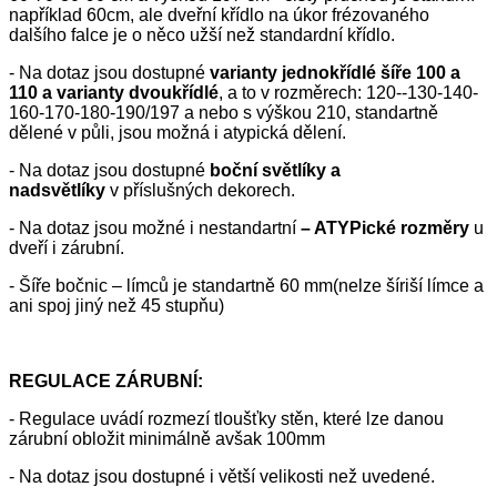
například 60cm, ale dveřní křídlo na úkor frézovaného
dalšího falce je o něco užší než standardní křídlo.
- Na dotaz jsou dostupné
varianty jednokřídlé šíře 100 a
110 a varianty dvoukřídlé
, a to v rozměrech: 120--130-140-
160-170-180-190/197 a nebo s výškou 210, standartně
dělené v půli, jsou možná i atypická dělení.
- Na dotaz jsou dostupné
boční světlíky a
nadsvětlíky
v příslušných dekorech.
- Na dotaz jsou možné i nestandartní
– ATYPické rozměry
u
dveří i zárubní.
- Šíře bočnic – límců je standartně 60 mm(nelze šíriší límce a
ani spoj jiný než 45 stupňu)
REGULACE ZÁRUBNÍ:
- Regulace uvádí rozmezí tloušťky stěn, které lze danou
zárubní obložit minimálně avšak 100mm
- Na dotaz jsou dostupné i větší velikosti než uvedené.