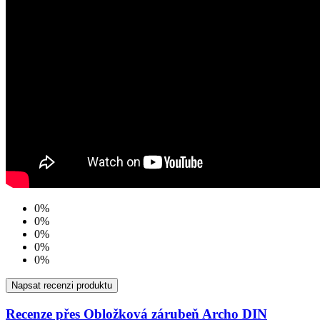
0%
0%
0%
0%
0%
Napsat recenzi produktu
Recenze přes Obložková zárubeň Archo DIN