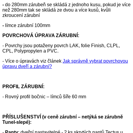
-
do 280mm zárubeň se skládá z jednoho kusu, pokud je více
než 280mm tak se skládá ze dvou a více kusů, kvůli
zkroucení zárubní
-
límce zárubní 100mm
POVRCHOVÁ ÚPRAVA ZÁRUBNÍ:
- Povrchy jsou potaženy povrch LAK, folie Finish, CLPL,
CPL, Polypropylen a PVC.
- Více o úpravách viz článek
Jak správně vybrat povrchovou
úpravu dveří a zárubní?
PROFIL ZÁRUBNÍ:
- Rovný profil bočnic – límců šíře 60 mm
PŘÍSLUŠENSTVÍ (v ceně zárubní – netýká se zárubně
Tunel-slepé):
-
Panty
: dveřní nastavitelné - 2 ks skrytých pantů Tectus u