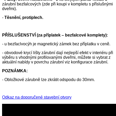
zárubní bezfalcových (zde při koupi v kompletu s příslušnými
dveřmi).
-
Těsnění, protiplech.
PŘÍSLUŠENSTVÍ (za příplatek – bezfalcové komplety):
- u bezfaclvocýh je magnetický zámek bez příplatku v ceně.
- obvodové krycí lišty zárubní dají nejlepší efekt v interiéru při
výběru s vhodnými profilovanými dveřmi, můžete si vybrat z
aktuální nabídy v povrchu zárubní viz konfigurace zárubní.
POZNÁMKA:
- Obložkové zárubně lze zkrátit odspodu do 30mm.
Odkaz na doporučené stavební otvory