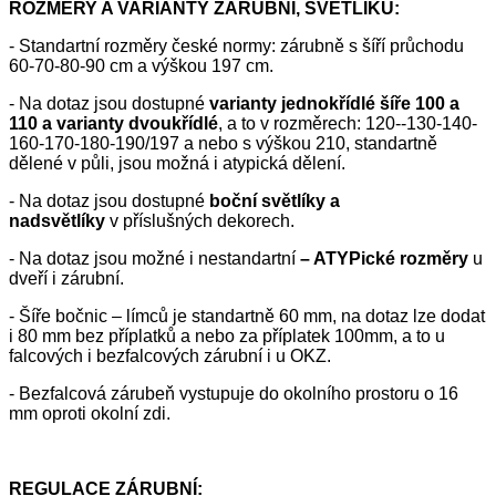
ROZMĚRY A VARIANTY ZÁRUBNÍ, SVĚTLÍKŮ:
- Standartní rozměry české normy: zárubně s šíří průchodu
60-70-80-90 cm a výškou 197 cm.
- Na dotaz jsou dostupné
varianty jednokřídlé šíře 100 a
110 a varianty dvoukřídlé
, a to v rozměrech: 120--130-140-
160-170-180-190/197 a nebo s výškou 210, standartně
dělené v půli, jsou možná i atypická dělení.
- Na dotaz jsou dostupné
boční světlíky a
nadsvětlíky
v příslušných dekorech.
- Na dotaz jsou možné i nestandartní
– ATYPické rozměry
u
dveří i zárubní.
- Šíře bočnic – límců je standartně 60 mm, na dotaz lze dodat
i 80 mm bez příplatků a nebo za příplatek 100mm, a to u
falcových i bezfalcových zárubní i u OKZ.
- Bezfalcová zárubeň vystupuje do okolního prostoru o 16
mm oproti okolní zdi.
REGULACE ZÁRUBNÍ: