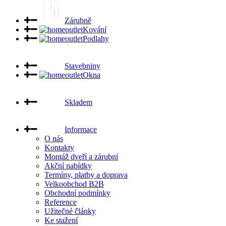
Zárubně
Kování
Podlahy
Stavebniny
Okna
Skladem
Informace
O nás
Kontakty
Montáž dveří a zárubní
Akční nabídky
Termíny, platby a doprava
Velkoobchod B2B
Obchodní podmínky
Reference
Užitečné články
Ke stažení