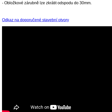
- Obložkové zárubně lze zkrátit odspodu do 30mm.
Odkaz na doporučené stavební otvory