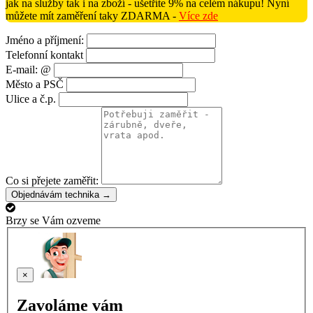
jak na služby tak i na zboží - ušetříte 9% na celém nákupu! Nyní
můžete mít zaměření taky ZDARMA -
Více zde
Jméno a příjmení:
Telefonní kontakt
E-mail: @
Město a PSČ
Ulice a č.p.
Co si přejete zaměřit:
Objednávám technika →
Brzy se Vám ozveme
×
Zavoláme vám