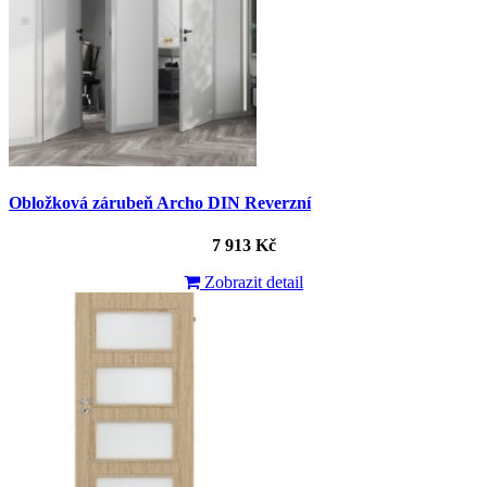
Obložková zárubeň Archo DIN Reverzní
7 913 Kč
Zobrazit detail