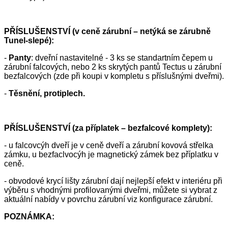
PŘÍSLUŠENSTVÍ (v ceně zárubní – netýká se zárubně
Tunel-slepé):
-
Panty
: dveřní nastavitelné - 3 ks se standartním čepem u
zárubní falcových, nebo 2 ks skrytých pantů Tectus u zárubní
bezfalcových (zde při koupi v kompletu s příslušnými dveřmi).
-
Těsnění, protiplech.
PŘÍSLUŠENSTVÍ (za příplatek – bezfalcové komplety):
- u falcovcýh dveří je v ceně dveří a zárubní kovová střelka
zámku, u bezfaclvocýh je magnetický zámek bez příplatku v
ceně.
- obvodové krycí lišty zárubní dají nejlepší efekt v interiéru při
výběru s vhodnými profilovanými dveřmi, můžete si vybrat z
aktuální nabídy v povrchu zárubní viz konfigurace zárubní.
POZNÁMKA: