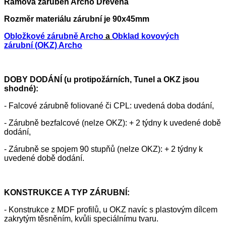
Rámová zárubeň Archo Dřevěná
Rozměr materiálu zárubní je 90x45mm
Obložkové zárubně Archo
a
Obklad kovových
zárubní (OKZ) Archo
DOBY DODÁNÍ (u protipožárních, Tunel a OKZ jsou
shodné):
- Falcové zárubně foliované či CPL: uvedená doba dodání,
- Zárubně bezfalcové (nelze OKZ): + 2 týdny k uvedené době
dodání,
- Zárubně se spojem 90 stupňů (nelze OKZ): + 2 týdny k
uvedené době dodání.
KONSTRUKCE A TYP ZÁRUBNÍ:
- Konstrukce z MDF profilů, u OKZ navíc s plastovým dílcem
zakrytým těsněním, kvůli speciálnímu tvaru.