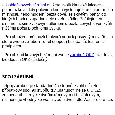
- U
obložkových zárubní
můžete zvolit klasické falcové –
polodrážkové, kdy polovina křídla vystupuje oproti zárubni do
místnosti, nebo moderní bezfalcové, se skrytými panty, do
kterých hladce zapadne celé dveřní křídlo. Počítejte jen
s mírně nižším zvukovým útlumem u bezfalcových dveří kvůli
nižšímu počtu ploch lomu zvuku.
- Pro obložení průchozích otvorů nebo k posuvným dveřím na
stěnu zvolte zárubeň Tunel (slepou) bez pantů, těsnění a
protiplechu.
- Pro obklad kovových zárubní zvolte
zárubeň OKZ
. Na dotaz
lze dodat i OKZ částečný.
SPOJ ZÁRUBNÍ:
- Spoj zárubně je standartně 45 stupňů, zvolit můžete i
příplatkový spoj 90 stupňů tzv. „na tupo“ (nelze u OKZ),
zejména oblíbený ke dveřím rámovým či bezfalcovým,
nicméně je vhodný ke všem typům dveří, dle Vaší preference.