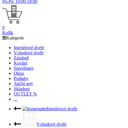
Po-Pá: 10:00-18:00
0
Košík
Kategorie
Interiérové dveře
Vchodové dveře
Zárubně
Kování
Stavebniny
Okna
Podlahy
Akční sety
Skladem
OUTLET %
...
Interiérové dveře
Vchodové dveře