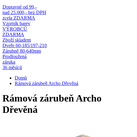
Dopravné od 99,-
nad 25.000,- bez DPH
zcela ZDARMA
Vzorník barev
VÝROBCŮ
ZDARMA
Zboží skladem
Dveře 60-185/197-210
Zárubně 80-640mm
Prodloužená
záruka
36 měsíců
Domů
Rámová zárubeň Archo Dřevěná
Rámová zárubeň Archo
Dřevěná