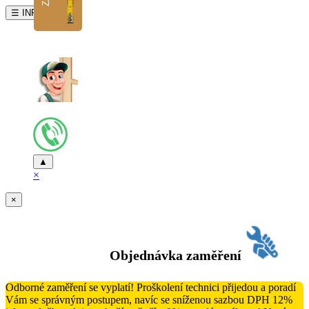
☰ INFO
▲
×
×
Objednávka zaměření
Odborné zaměření se vyplatí! Proškolení technici přijedou a poradí
Vám se správným postupem, navíc se sníženou sazbou DPH 12%