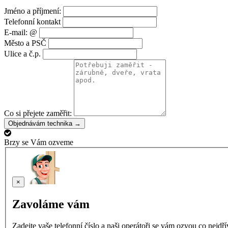
Jméno a příjmení:
Telefonní kontakt
E-mail: @
Město a PSČ
Ulice a č.p.
Co si přejete zaměřit:
Objednávám technika →
Brzy se Vám ozveme
×
Zavoláme vám
Zadejte vaše telefonní číslo a naši operátoři se vám ozvou co nejdř