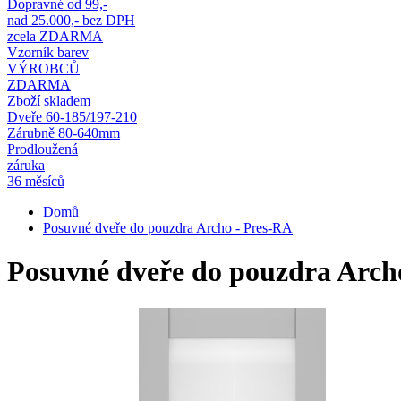
Dopravné od 99,-
nad 25.000,- bez DPH
zcela ZDARMA
Vzorník barev
VÝROBCŮ
ZDARMA
Zboží skladem
Dveře 60-185/197-210
Zárubně 80-640mm
Prodloužená
záruka
36 měsíců
Domů
Posuvné dveře do pouzdra Archo - Pres-RA
Posuvné dveře do pouzdra Arch