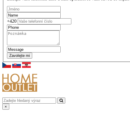
+420
Zavolejte mi
×