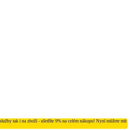
lužby tak i na zboží - ušetříte 9% na celém nákupu! Nyní můžete mít