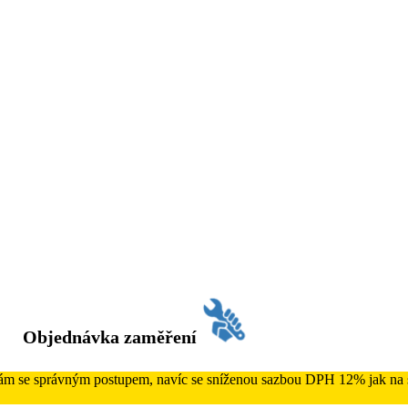
Objednávka zaměření
 Vám se správným postupem, navíc se sníženou sazbou DPH 12% jak na s