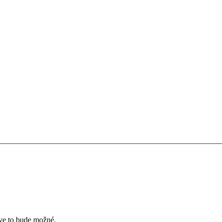
íve to bude možné.