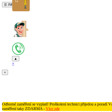
☰ INFO
▲
×
×
Odborné zaměření se vyplatí! Proškolení technici přijedou a poradí
zaměření taky ZDARMA -
Více zde