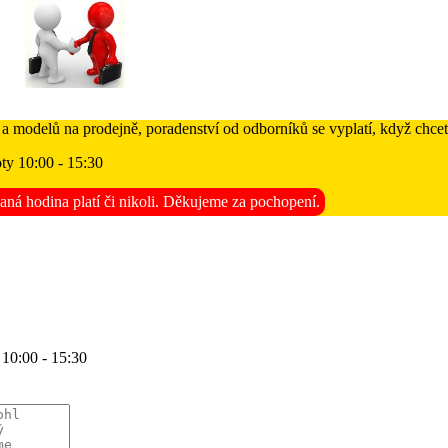
 a modelů na prodejně, poradenství od odborníků se vyplatí, když chcet
ty 10:00 - 15:30
aná hodina platí či nikoli. Děkujeme za pochopení.
 10:00 - 15:30