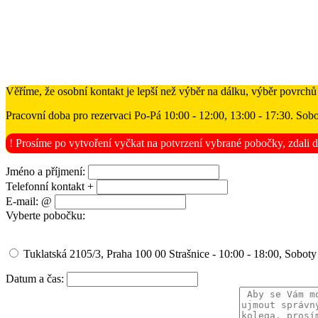
Věříme, že osobní kontakt je lepší než výběr na dálku, výběr povrchů
Pracovní doba pro rezervaci Po-Pá 10:00 - 12:00, 13:00 - 17:30. Sobo
! Prosíme po vytvoření vyčkat na potvrzení vybrané pobočky, zdali d
Jméno a příjmení:
Telefonní kontakt +
E-mail: @
Vyberte pobočku:
Tuklatská 2105/3, Praha 100 00 Strašnice - 10:00 - 18:00, Soboty
Datum a čas: