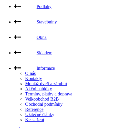
Podlahy
Stavebniny
Okna
Skladem
Informace
O nás
Kontakty
Montáž dveří a zárubní
Akční nabídky
Termíny, platby a doprava
Velkoobchod B2B
Obchodní podmínky
Reference
Užitečné články
Ke stažení