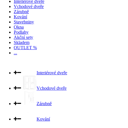
Interiérové dveře
Vchodové dveře
Zárubně
Kování
Stavebniny
Okna
Podlahy
Akční sety
Skladem
OUTLET %
...
Interiérové dveře
Vchodové dveře
Zárubně
Kování