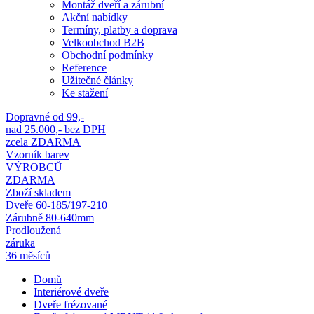
Montáž dveří a zárubní
Akční nabídky
Termíny, platby a doprava
Velkoobchod B2B
Obchodní podmínky
Reference
Užitečné články
Ke stažení
Dopravné od 99,-
nad 25.000,- bez DPH
zcela ZDARMA
Vzorník barev
VÝROBCŮ
ZDARMA
Zboží skladem
Dveře 60-185/197-210
Zárubně 80-640mm
Prodloužená
záruka
36 měsíců
Domů
Interiérové dveře
Dveře frézované