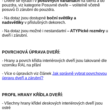
- Dveře se vyrábí i v
posuvných variantách
na stěnu a do
pouzdra, viz kategorie Posuvné dveře – volitelně včetně
posuvů či zárubní do pouzdra.
- Na dotaz jsou dostupné
boční světlíky a
nadsvětlíky
v příslušných dekorech.
- Na dotaz jsou možné i nestandartní
– ATYPické rozměry
u
dveří i zárubní.
POVRCHOVÁ ÚPRAVA DVEŘÍ:
- Hrany a povrch křídla interiérových dveří jsou lakované dle
vzorníku RAL na přání
- Více o úpravách viz článek
Jak správně vybrat povrchovou
úpravu dveří a zárubní?
PROFIL HRANY KŘÍDLA DVEŘÍ:
- Všechny hrany křídel
deskových
interiérových dveří jsou
ostré