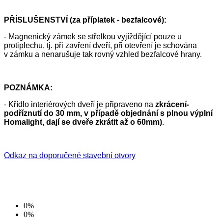
PŘÍSLUŠENSTVÍ (za příplatek - bezfalcové):
- Magnenický zámek se střelkou vyjíždějící pouze u
protiplechu, tj. při zavření dveří, při otevření je schována
v zámku a nenarušuje tak rovný vzhled bezfalcové hrany.
POZNÁMKA:
- Křídlo interiérových dveří je připraveno na
zkrácení-
podříznutí do 30 mm, v případě objednání s plnou výplní
Homalight, dají se dveře zkrátit až o 60mm)
.
Odkaz na doporučené stavební otvory
0%
0%