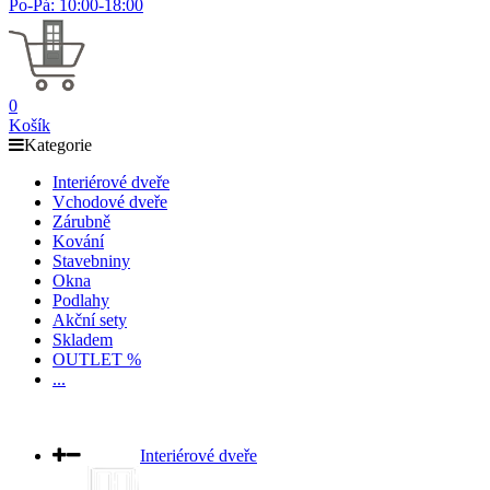
Po-Pá: 10:00-18:00
0
Košík
Kategorie
Interiérové dveře
Vchodové dveře
Zárubně
Kování
Stavebniny
Okna
Podlahy
Akční sety
Skladem
OUTLET %
...
Interiérové dveře