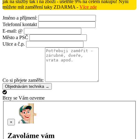
jak na služby tak i na zboží - ušetříte 9% na celém nákupu! Nyní
můžete mít zaměření taky ZDARMA -
Více zde
Jméno a příjmení:
Telefonní kontakt
E-mail: @
Město a PSČ
Ulice a č.p.
Co si přejete zaměřit:
Objednávám technika →
Brzy se Vám ozveme
×
Zavoláme vám