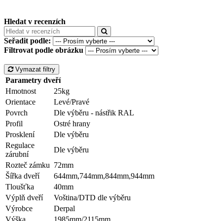
Hledat v recenzích
Seřadit podle:
Filtrovat podle obrázku
Vymazat filtry
Parametry dveří
Hmotnost
25kg
Orientace
Levé/Pravé
Povrch
Dle výběru - nástřik RAL
Profil
Ostré hrany
Prosklení
Dle výběru
Regulace
Dle výběru
zárubní
Rozteč zámku
72mm
Šířka dveří
644mm,744mm,844mm,944mm
Tloušťka
40mm
Výplň dveří
Voština/DTD dle výběru
Výrobce
Derpal
Výška
1985mm/2115mm