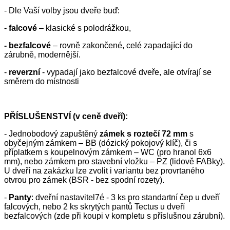
- Dle Vaší volby jsou dveře buď:
- falcové
– klasické s polodrážkou,
- bezfalcové
– rovně zakončené, celé zapadající do
zárubně, modernější.
-
reverzní
- vypadají jako bezfalcové dveře, ale otvírají se
směrem do místnosti
PŘÍSLUŠENSTVÍ (v ceně dveří):
- Jednobodový zapuštěný
zámek s roztečí 72 mm
s
obyčejným zámkem – BB (dózický pokojový klíč), či s
příplatkem s koupelnovým zámkem – WC (pro hranol 6x6
mm), nebo zámkem pro stavební vložku – PZ (lidově FABky).
U dveří na zakázku lze zvolit i variantu bez provrtaného
otvrou pro zámek (BSR - bez spodní rozety).
-
Panty
: dveřní nastavitel7é - 3 ks pro standartní čep u dveří
falcových, nebo 2 ks skrytých pantů Tectus u dveří
bezfalcových (zde při koupi v kompletu s příslušnou zárubní).