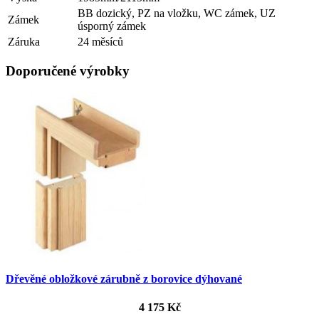
BB dozický, PZ na vložku, WC zámek, UZ
Zámek
úsporný zámek
Záruka
24 měsíců
Doporučené výrobky
Dřevěné obložkové zárubně z borovice dýhované
4 175 Kč