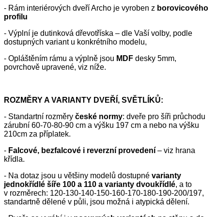
- Rám interiérových dveří Archo je vyroben z
borovicového
profilu
- Výplní je dutinková dřevotříska – dle Vaší volby, podle
dostupných variant u konkrétního modelu,
- Opláštěním rámu a výplně jsou
MDF
desky 5mm,
povrchově upravené, viz níže.
ROZMĚRY A VARIANTY DVEŘÍ, SVĚTLÍKŮ:
- Standartní rozměry
české normy
: dveře pro šíři průchodu
zárubní 60-70-80-90 cm a výšku 197 cm a nebo na výšku
210cm za příplatek.
-
Falcové, bezfalcové i reverzní provedení
– viz hrana
křídla.
- Na dotaz jsou u většiny modelů dostupné
varianty
jednokřídlé šíře 100 a 110 a varianty dvoukřídlé
, a to
v rozměrech: 120-130-140-150-160-170-180-190-200/197,
standartně dělené v půli, jsou možná i atypická dělení.