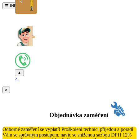
☰ INFO
▲
×
×
Objednávka zaměření
Odborné zaměření se vyplatí! Proškolení technici přijedou a poradí
Vám se správným postupem, navíc se sníženou sazbou DPH 12%