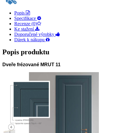
Popis
Specifikace
Recenze (0)
Ke stažení
Doporučené výrobky
Dárek k nákupu
Popis produktu
Dveře frézované MRUT 11