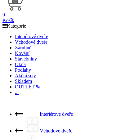
0
Košík
Kategorie
Interiérové dveře
Vchodové dveře
Zárubně
Kování
Stavebniny
Okna
Podlahy
Akční sety
Skladem
OUTLET %
...
Interiérové dveře
Vchodové dveře