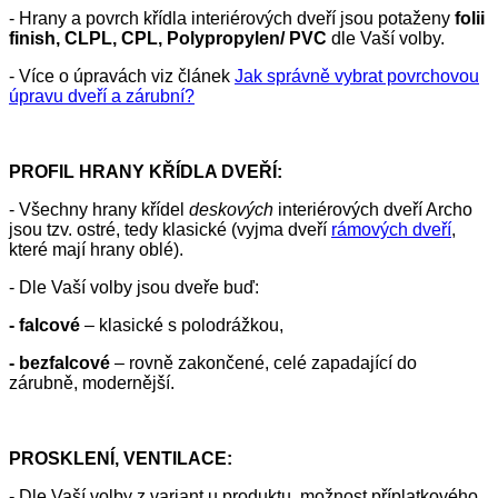
- Hrany a povrch křídla interiérových dveří jsou potaženy
folii
finish, CLPL, CPL, Polypropylen/ PVC
dle Vaší volby.
- Více o úpravách viz článek
Jak správně vybrat povrchovou
úpravu dveří a zárubní?
PROFIL HRANY KŘÍDLA DVEŘÍ:
- Všechny hrany křídel
deskových
interiérových dveří Archo
jsou tzv. ostré, tedy klasické (vyjma dveří
rámových dveří
,
které mají hrany oblé).
- Dle Vaší volby jsou dveře buď:
- falcové
– klasické s polodrážkou,
- bezfalcové
– rovně zakončené, celé zapadající do
zárubně, modernější.
PROSKLENÍ, VENTILACE:
- Dle Vaší volby z variant u produktu, možnost příplatkového