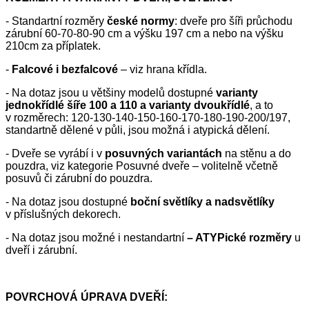
- Standartní rozměry
české normy
: dveře pro šíři průchodu
zárubní 60-70-80-90 cm a výšku 197 cm a nebo na výšku
210cm za příplatek.
-
Falcové i bezfalcové
– viz hrana křídla.
- Na dotaz jsou u většiny modelů dostupné
varianty
jednokřídlé šíře 100 a 110 a varianty dvoukřídlé
, a to
v rozměrech: 120-130-140-150-160-170-180-190-200/197,
standartně dělené v půli, jsou možná i atypická dělení.
- Dveře se vyrábí i v
posuvných variantách
na stěnu a do
pouzdra, viz kategorie Posuvné dveře – volitelně včetně
posuvů či zárubní do pouzdra.
- Na dotaz jsou dostupné
boční světlíky a nadsvětlíky
v příslušných dekorech.
- Na dotaz jsou možné i nestandartní
– ATYPické rozměry
u
dveří i zárubní.
POVRCHOVÁ ÚPRAVA DVEŘÍ: