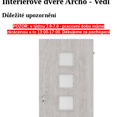
Interiérové dveře Archo - Vedi
Důležité upozornění
POZOR: v týdnu 3.8-7.8 - pracovní dobu máme
. Děkujeme za pochopení
zkrácenou a to 13:00-17:00