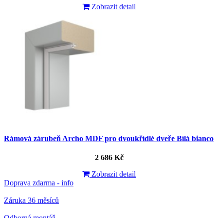
Zobrazit detail
Rámová zárubeň Archo MDF pro dvoukřídlé dveře Bílá bianco
2 686 Kč
Zobrazit detail
Doprava zdarma - info
Záruka 36 měsíců
Odborná montáž