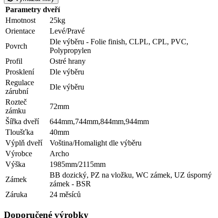
Parametry dveří
Hmotnost
25kg
Orientace
Levé/Pravé
Dle výběru - Folie finish, CLPL, CPL, PVC,
Povrch
Polypropylen
Profil
Ostré hrany
Prosklení
Dle výběru
Regulace
Dle výběru
zárubní
Rozteč
72mm
zámku
Šířka dveří
644mm,744mm,844mm,944mm
Tloušťka
40mm
Výplň dveří
Voština/Homalight dle výběru
Výrobce
Archo
Výška
1985mm/2115mm
BB dozický, PZ na vložku, WC zámek, UZ úsporný
Zámek
zámek - BSR
Záruka
24 měsíců
Doporučené výrobky